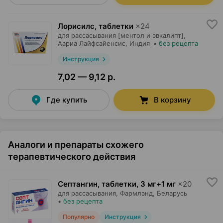
Лорисилс, таблетки
×
24
для рассасывания [ментол и эвкалипт],
Аариа Лайфсайенсис
, Индия
•
без рецепта
Инструкция
7,02 — 9,12 р.
Где купить
В корзину
Аналоги и препараты схожего
терапевтического действия
Септангин, таблетки
,
3 мг+1 мг
×
20
для рассасывания,
Фармлэнд
, Беларусь
•
без рецепта
Популярно
Инструкция