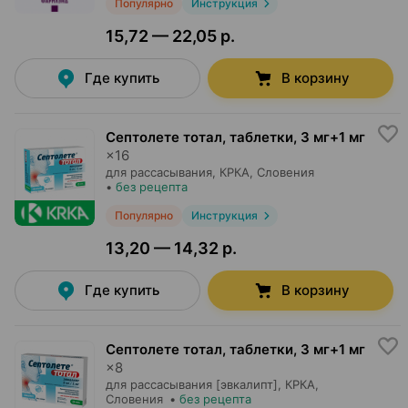
Популярно
Инструкция
15,72 — 22,05 р.
Где купить
В корзину
Септолете тотал, таблетки
,
3 мг+1 мг
×
16
для рассасывания,
КРКА
, Словения
•
без рецепта
Популярно
Инструкция
13,20 — 14,32 р.
Где купить
В корзину
Септолете тотал, таблетки
,
3 мг+1 мг
×
8
для рассасывания [эвкалипт],
КРКА
,
Словения
•
без рецепта