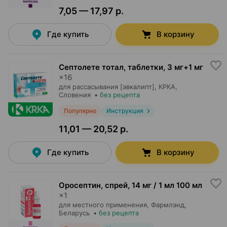
7,05 — 17,97 р.
Где купить
В корзину
Септолете тотал, таблетки
,
3 мг+1 мг
×
16
для рассасывания [эвкалипт],
КРКА
,
Словения
•
без рецепта
Популярно
Инструкция
11,01 — 20,52 р.
Где купить
В корзину
Оросептин, спрей
,
14 мг / 1 мл 100 мл
×
1
для местного применения,
Фармлэнд
,
Беларусь
•
без рецепта