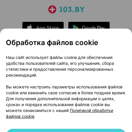
Обработка файлов cookie
О проекте
Новости проекта
Наш сайт использует файлы cookie для обеспечения
удобства пользователей сайта, его улучшения, сбора
Размещение рекламы
Медицинский маркетинг
статистики и предоставления персонализированных
Публичный договор
Доставка
рекомендаций.
Пользовательское соглашение
Вы можете настроить параметры использования файлов
Способы оплаты
Вакансии
Партнеры
cookie или изменить свое согласие в более позднее время.
Написать руководителю 103.by
Для получения дополнительной информации о целях,
сроках и порядке использования файлов cookie вы
Написать в поддержку
можете ознакомиться с нашей
Политикой обработки
Персональные настройки Cookie
файлов cookie
Обработка персональных данных