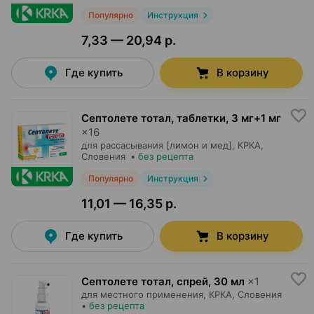
Популярно
Инструкция
7,33 — 20,94 р.
Где купить
В корзину
Септолете тотал, таблетки
,
3 мг+1 мг
×
16
для рассасывания [лимон и мед],
КРКА
,
Словения
•
без рецепта
Популярно
Инструкция
11,01 — 16,35 р.
Где купить
В корзину
Септолете тотал, спрей
,
30 мл
×
1
для местного применения,
КРКА
, Словения
•
без рецепта