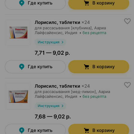
Где купить
В корзину
Лорисилс, таблетки
×
24
для рассасывания [клубника],
Аариа
Лайфсайенсис
, Индия
•
без рецепта
Инструкция
7,71 — 9,02 р.
Где купить
В корзину
Лорисилс, таблетки
×
24
для рассасывания [мед-лимон],
Аариа
Лайфсайенсис
, Индия
•
без рецепта
Инструкция
7,68 — 9,02 р.
Где купить
В корзину