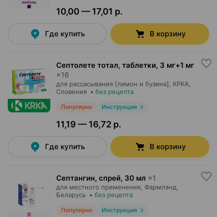
10,00 — 17,01 р.
Где купить
В корзину
Септолете тотал, таблетки
,
3 мг+1 мг
×
16
для рассасывания [лимон и бузина],
КРКА
,
Словения
•
без рецепта
Популярно
Инструкция
11,19 — 16,72 р.
Где купить
В корзину
Септангин, спрей
,
30 мл
×
1
для местного применения,
Фармлэнд
,
Беларусь
•
без рецепта
Популярно
Инструкция