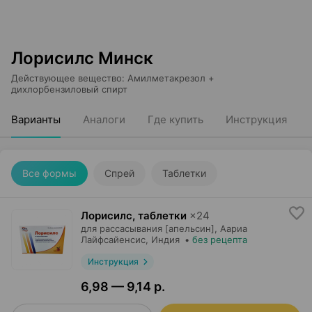
Лорисилс Минск
Действующее вещество
:
Амилметакрезол +
дихлорбензиловый спирт
Варианты
Аналоги
Где купить
Инструкция
Все формы
Спрей
Таблетки
Лорисилс, таблетки
×
24
для рассасывания [апельсин],
Аариа
Лайфсайенсис
, Индия
•
без рецепта
Инструкция
6,98 — 9,14 р.