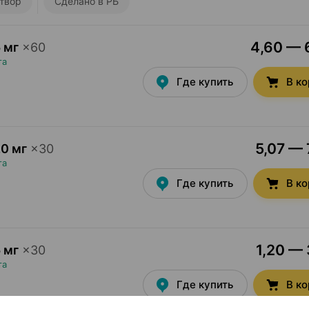
твор
Сделано в РБ
4,60 — 6
 мг
×
60
та
Где купить
В к
5,07 — 
0 мг
×
30
та
Где купить
В к
1,20 — 
 мг
×
30
та
Где купить
В к