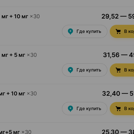
29,52 — 59
 мг + 10 мг
×
30
Где купить
В к
31,56 — 49
 мг + 5 мг
×
30
Где купить
В к
32,40 — 51
мг + 10 мг
×
30
Где купить
В к
25,30 — 38
мг+5 мг
×
30