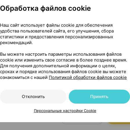
Обработка файлов cookie
0,09 — 1
 + 12.5 мг
×
30
та
Наш сайт использует файлы cookie для обеспечения
удобства пользователей сайта, его улучшения, сбора
Где купить
В к
статистики и предоставления персонализированных
рекомендаций.
Вы можете настроить параметры использования файлов
10,26 — 14
cookie или изменить свое согласие в более позднее время.
0 мг
×
60
Для получения дополнительной информации о целях,
та
сроках и порядке использования файлов cookie вы можете
Где купить
В к
ознакомиться с нашей
Политикой обработки файлов cookie
Отклонить
Принять
6,80 — 9
 + 12.5 мг
×
30
та
Персональные настройки Cookie
Где купить
В к