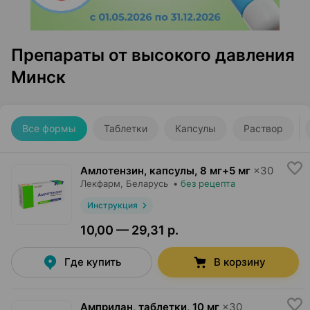
Препараты от высокого давления
Минск
Все формы
Таблетки
Капсулы
Раствор
Амлотензин, капсулы
,
8 мг+5 мг
×
30
Лекфарм
, Беларусь
•
без рецепта
Инструкция
10,00 — 29,31 р.
Где купить
В корзину
Амприлан, таблетки
,
10 мг
×
30