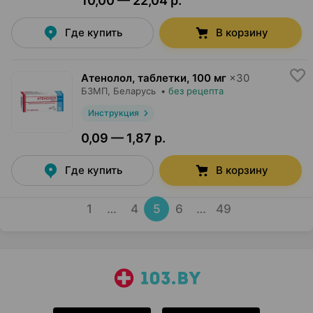
10,00 — 22,04 р.
Где купить
В корзину
Атенолол, таблетки
,
100 мг
×
30
БЗМП
, Беларусь
•
без рецепта
Инструкция
0,09 — 1,87 р.
Где купить
В корзину
1
…
4
5
6
…
49