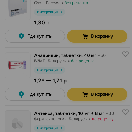
Озон
, Россия
•
без рецепта
Инструкция
1,30 р.
Где купить
В корзину
Анаприлин, таблетки
,
40 мг
×
50
БЗМП
, Беларусь
•
без рецепта
Инструкция
1,26 — 1,71 р.
Где купить
В корзину
Антенза, таблетки
,
10 мг + 8 мг
×
30
Фармтехнология
, Беларусь
•
по рецепту
Инструкция