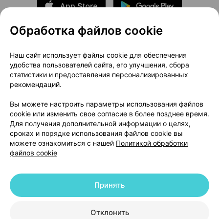
Обработка файлов cookie
О проекте
Новости проекта
Наш сайт использует файлы cookie для обеспечения
удобства пользователей сайта, его улучшения, сбора
Размещение рекламы
Медицинский маркетинг
статистики и предоставления персонализированных
Публичный договор
Доставка
рекомендаций.
Пользовательское соглашение
Вы можете настроить параметры использования файлов
Способы оплаты
Вакансии
Партнеры
cookie или изменить свое согласие в более позднее время.
Написать руководителю 103.by
Для получения дополнительной информации о целях,
сроках и порядке использования файлов cookie вы
Написать в поддержку
можете ознакомиться с нашей
Политикой обработки
Персональные настройки Cookie
файлов cookie
Обработка персональных данных
Принять
© 2026 ООО «Артокс Лаб», УНП 191700409 | 220012, Республика Беларусь,
г. Минск, улица Толбухина, 2, пом. 16 | help@103.by
|
Служба поддержки
+375 291212755
Отклонить