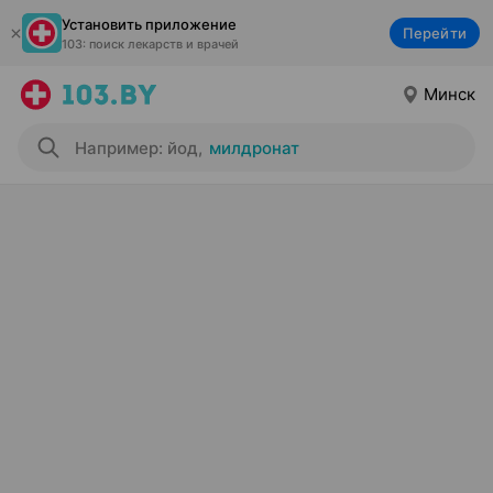
Установить приложение
Перейти
103: поиск лекарств и врачей
Минск
Например: йод
,
милдронат