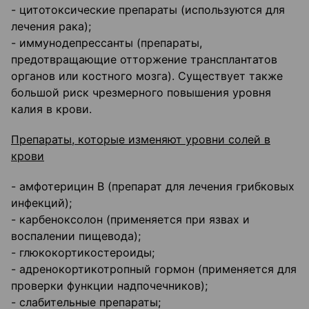
- цитотоксические препараты (используются для
лечения рака);
- иммунодепрессанты (препараты,
предотвращающие отторжение трансплантатов
органов или костного мозга). Существует также
большой риск чрезмерного повышения уровня
калия в крови.
Препараты, которые изменяют уровни солей в
крови
- амфотерицин В (препарат для лечения грибковых
инфекций);
- карбеноксолон (применяется при язвах и
воспалении пищевода);
- глюкокортикостероиды;
- адренокортикотропный гормон (применяется для
проверки функции надпочечников);
- слабительные препараты;