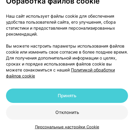
Обработка файлов cookie
Пациенты пожилого возраста
Наш сайт использует файлы cookie для обеспечения
Корректировка дозы для пациентов пожилого
удобства пользователей сайта, его улучшения, сбора
возраста не требуется.
статистики и предоставления персонализированных
рекомендаций.
Дети и подростки
Вы можете настроить параметры использования файлов
Безопасность и эффективность применения
cookie или изменить свое согласие в более позднее время.
Для получения дополнительной информации о целях,
препарата Лизирет у детей и подростков младше
сроках и порядке использования файлов cookie вы
18 лет не установлена.
можете ознакомиться с нашей
Политикой обработки
файлов cookie
Способ применения
Препарат принимают внутрь независимо от
Принять
приема пищи.
Отклонить
Риска на таблетке предназначена исключительно
для облегчения проглатывания.
Персональные настройки Cookie
Каталог
Корзина
Избранное
Профиль
Если Вы забыли принять препарат Лизирет