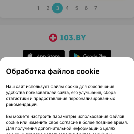
1
2
3
4
5
6
7
Обработка файлов cookie
О проекте
Новости проекта
Наш сайт использует файлы cookie для обеспечения
удобства пользователей сайта, его улучшения, сбора
Размещение рекламы
Медицинский маркетинг
статистики и предоставления персонализированных
Публичный договор
Доставка
рекомендаций.
Пользовательское соглашение
Вы можете настроить параметры использования файлов
Способы оплаты
Вакансии
Партнеры
cookie или изменить свое согласие в более позднее время.
Написать руководителю 103.by
Для получения дополнительной информации о целях,