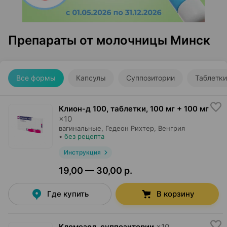
Препараты от молочницы Минск
Все формы
Капсулы
Суппозитории
Таблетки
Клион-д 100, таблетки
,
100 мг + 100 мг
×
10
вагинальные,
Гедеон Рихтер
, Венгрия
•
без рецепта
Инструкция
19,00 — 30,00 р.
Где купить
В корзину
Кломезол, суппозитории
×
10