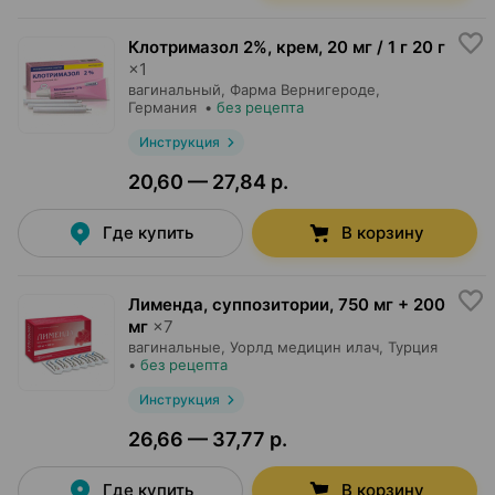
Клотримазол 2%, крем
,
20 мг / 1 г 20 г
×
1
вагинальный,
Фарма Вернигероде
,
Германия
•
без рецепта
Инструкция
20,60 — 27,84 р.
Где купить
В корзину
Лименда, суппозитории
,
750 мг + 200
мг
×
7
вагинальные,
Уорлд медицин илач
, Турция
•
без рецепта
Инструкция
26,66 — 37,77 р.
Где купить
В корзину