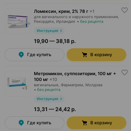
Ломексин, крем
,
2% 78 г
×
1
для вагинального и наружного применения,
Рекордати
, Ирландия
•
без рецепта
Инструкция
19,90 — 38,18 р.
Где купить
В корзину
Метромикон, суппозитории
,
100 мг +
100 мг
×
10
вагинальные,
Фармаприм
, Молдова
•
без рецепта
Инструкция
13,31 — 24,42 р.
Где купить
В корзину