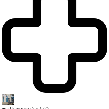
пр-т Партизанский, д. 106/46