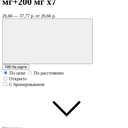
мг+200 мг
x7
26,66 — 37,77 р.
от 26,66 р.
748
На карте
По цене
По расстоянию
Открыто
С бронированием