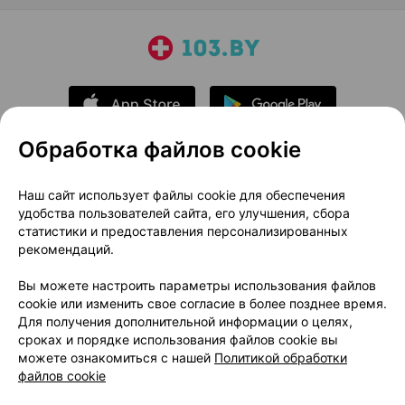
Обработка файлов cookie
О проекте
Новости проекта
Наш сайт использует файлы cookie для обеспечения
удобства пользователей сайта, его улучшения, сбора
Размещение рекламы
Медицинский маркетинг
статистики и предоставления персонализированных
Публичный договор
Доставка
рекомендаций.
Пользовательское соглашение
Вы можете настроить параметры использования файлов
Способы оплаты
Вакансии
Партнеры
cookie или изменить свое согласие в более позднее время.
Написать руководителю 103.by
Для получения дополнительной информации о целях,
сроках и порядке использования файлов cookie вы
Написать в поддержку
можете ознакомиться с нашей
Политикой обработки
Персональные настройки Cookie
файлов cookie
Обработка персональных данных