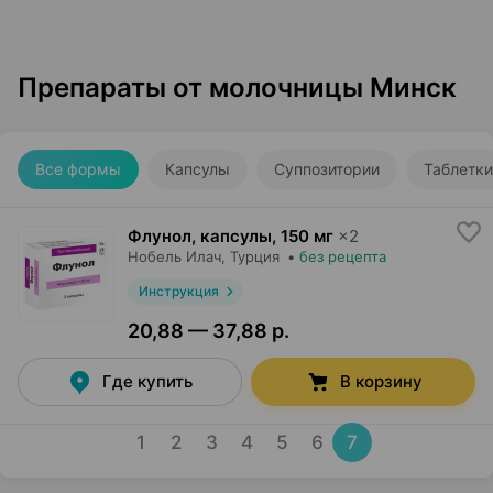
Препараты от молочницы Минск
Все формы
Капсулы
Суппозитории
Таблетки
Флунол, капсулы
,
150 мг
×
2
Нобель Илач
, Турция
•
без рецепта
Инструкция
20,88 — 37,88 р.
Где купить
В корзину
1
2
3
4
5
6
7