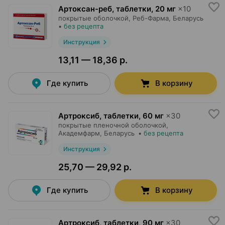
Артоксан-реб, таблетки
,
20 мг
×
10
покрытые оболочкой,
Реб-Фарма
, Беларусь
•
без рецепта
Инструкция
13,11 — 18,36 р.
Где купить
В корзину
Артроксиб, таблетки
,
60 мг
×
30
покрытые пленочной оболочкой,
Академфарм
, Беларусь
•
без рецепта
Инструкция
25,70 — 29,92 р.
Где купить
В корзину
Артроксиб, таблетки
,
90 мг
×
30