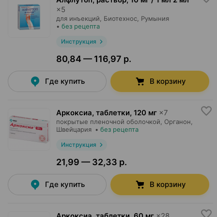
×
5
для инъекций,
Биотехнос
, Румыния
•
без рецепта
Инструкция
80,84 — 116,97 р.
Где купить
В корзину
Аркоксиа, таблетки
,
120 мг
×
7
покрытые пленочной оболочкой,
Органон
,
Швейцария
•
без рецепта
Инструкция
21,99 — 32,33 р.
Где купить
В корзину
Аркоксиа, таблетки
,
60 мг
×
28