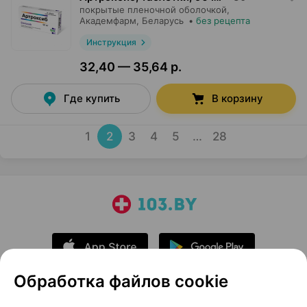
покрытые пленочной оболочкой,
Академфарм
, Беларусь
•
без рецепта
Инструкция
32,40 — 35,64 р.
Где купить
В корзину
1
2
3
4
5
…
28
Обработка файлов cookie