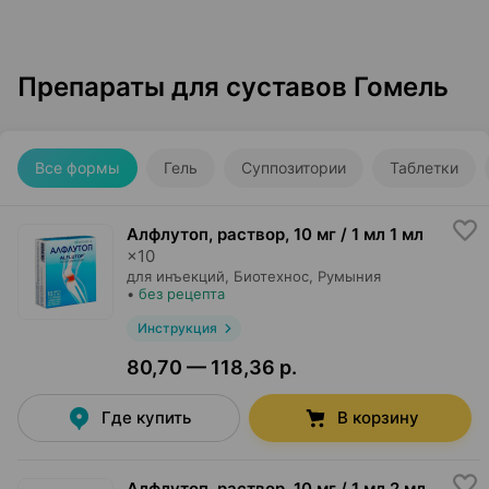
Препараты для суставов Гомель
Все формы
Гель
Суппозитории
Таблетки
Алфлутоп, раствор
,
10 мг / 1 мл 1 мл
×
10
для инъекций,
Биотехнос
, Румыния
•
без рецепта
Инструкция
80,70 — 118,36 р.
Где купить
В корзину
Алфлутоп, раствор
,
10 мг / 1 мл 2 мл