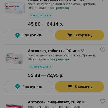
покрытые пленочной оболочкой,
Органон
,
Швейцария
•
без рецепта
Инструкция
45,80 — 64,14 р.
Где купить
В корзину
Аркоксиа, таблетки
,
90 мг
×
28
покрытые пленочной оболочкой,
Органон
,
Швейцария
•
без рецепта
Инструкция
55,88 — 72,95 р.
Где купить
В корзину
Артоксан, лиофилизат
,
20 мг
×
3
для приготовления раствора для