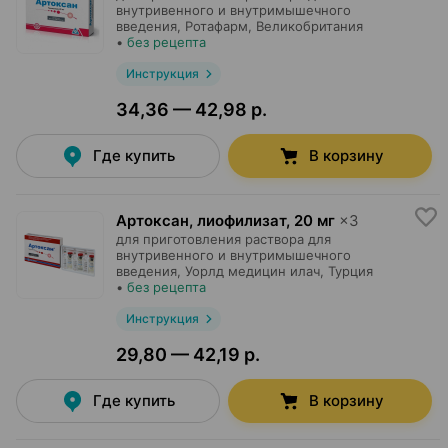
внутривенного и внутримышечного
введения,
Ротафарм
, Великобритания
•
без рецепта
Инструкция
34,36 — 42,98 р.
Где купить
В корзину
Артоксан, лиофилизат
,
20 мг
×
3
для приготовления раствора для
внутривенного и внутримышечного
введения,
Уорлд медицин илач
, Турция
•
без рецепта
Инструкция
29,80 — 42,19 р.
Где купить
В корзину