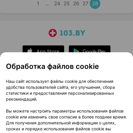
1
…
24
25
26
27
28
Обработка файлов cookie
О проекте
Новости проекта
Наш сайт использует файлы cookie для обеспечения
удобства пользователей сайта, его улучшения, сбора
Размещение рекламы
Медицинский маркетинг
статистики и предоставления персонализированных
Публичный договор
Доставка
рекомендаций.
Пользовательское соглашение
Вы можете настроить параметры использования файлов
Способы оплаты
Вакансии
Партнеры
cookie или изменить свое согласие в более позднее время.
Написать руководителю 103.by
Для получения дополнительной информации о целях,
сроках и порядке использования файлов cookie вы
Написать в поддержку