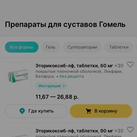
Препараты для суставов Гомель
Все формы
Гель
Суппозитории
Таблетки
Эторикоксиб-лф, таблетки
,
60 мг
×
30
покрытые пленочной оболочкой,
Лекфарм
,
Беларусь
•
без рецепта
Инструкция
11,67 — 26,88 р.
Где купить
В корзину
Эторикоксиб-лф, таблетки
,
90 мг
×
30
покрытые пленочной оболочкой,
Лекфарм
,