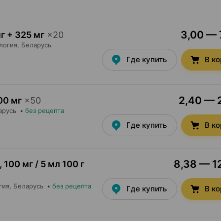
3,00 — 
г + 325 мг
×
20
логия
, Беларусь
Где купить
В к
2,40 — 2
00 мг
×
50
арусь
•
без рецепта
Где купить
В к
8,38 — 12
,
100 мг / 5 мл 100 г
гия
, Беларусь
•
без рецепта
Где купить
В к