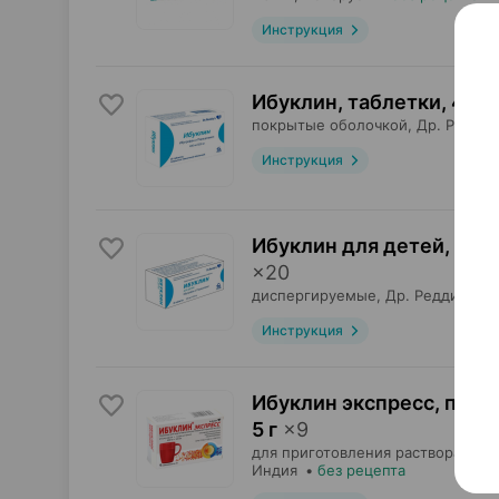
Инструкция
Ибуклин, таблетки
,
400 
покрытые оболочкой,
Др. Редди`
Инструкция
Ибуклин для детей, таб
×
20
диспергируемые,
Др. Редди`с
, И
Инструкция
Ибуклин экспресс, пор
5 г
×
9
для приготовления раствора для 
Индия
•
без рецепта