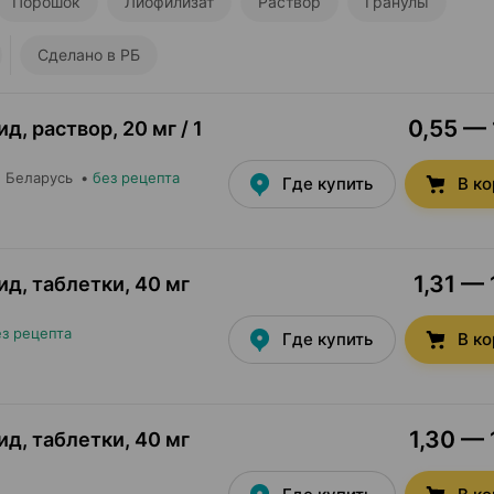
Порошок
Лиофилизат
Раствор
Гранулы
Сделано в РБ
0,55 — 
ид, раствор
,
20 мг / 1
, Беларусь
•
без рецепта
Где купить
В к
1,31 — 
ид, таблетки
,
40 мг
ез рецепта
Где купить
В к
1,30 — 
ид, таблетки
,
40 мг