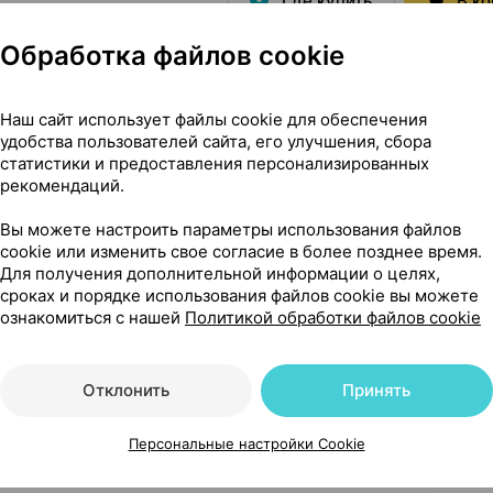
Где купить
В к
Обработка файлов cookie
8,92 — 10
мг + 325 мг
×
20
Наш сайт использует файлы cookie для обеспечения
с
, Индия
•
без рецепта
удобства пользователей сайта, его улучшения, сбора
Где купить
В к
статистики и предоставления персонализированных
рекомендаций.
Вы можете настроить параметры использования файлов
6,97 — 8
летки
,
100 мг + 125 мг
cookie или изменить свое согласие в более позднее время.
Для получения дополнительной информации о целях,
ндия
•
без рецепта
сроках и порядке использования файлов cookie вы можете
Где купить
В к
ознакомиться с нашей
Политикой обработки файлов cookie
Отклонить
Принять
13,14 — 1
ошок
,
400 мг + 325 мг
Персональные настройки Cookie
приема внутрь,
Др. Редди`с
,
Где купить
В к