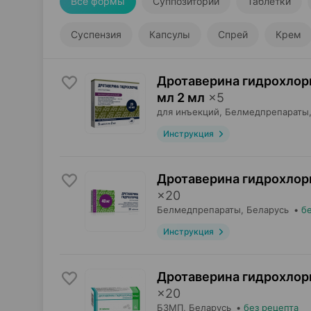
Все формы
Суппозитории
Таблетки
Суспензия
Капсулы
Спрей
Крем
Дротаверина гидрохлор
мл 2 мл
×
5
для инъекций,
Белмедпрепараты
Инструкция
Дротаверина гидрохлор
×
20
Белмедпрепараты
, Беларусь
•
б
Инструкция
Дротаверина гидрохлор
×
20
БЗМП
, Беларусь
•
без рецепта