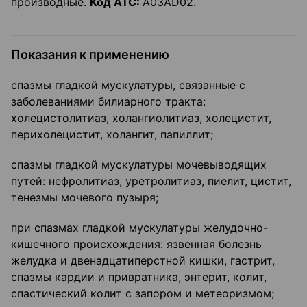
производные.
Код АТС:
A03AD02.
Показания к применению
спазмы гладкой мускулатуры, связанные с
заболеваниями билиарного тракта:
холецистолитиаз, холангиолитиаз, холецистит,
перихолецистит, холангит, папиллит;
спазмы гладкой мускулатуры мочевыводящих
путей: нефролитиаз, уретролитиаз, пиелит, цистит,
тенезмы мочевого пузыря;
при спазмах гладкой мускулатуры желудочно-
кишечного происхождения: язвенная болезнь
желудка и двенадцатиперстной кишки, гастрит,
спазмы кардии и привратника, энтерит, колит,
спастический колит с запором и метеоризмом;