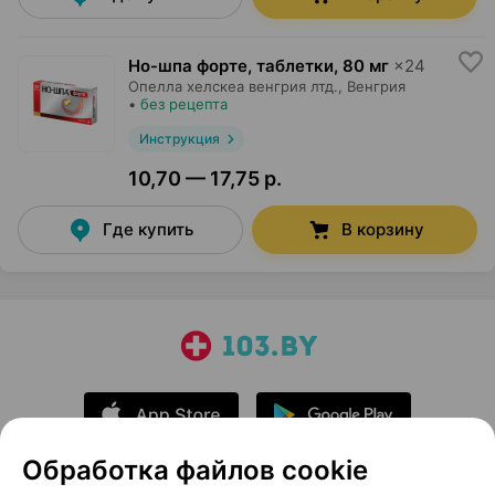
Но-шпа форте, таблетки
,
80 мг
×
24
Опелла хелскеа венгрия лтд.
, Венгрия
•
без рецепта
Инструкция
10,70 — 17,75 р.
Где купить
В корзину
Обработка файлов cookie