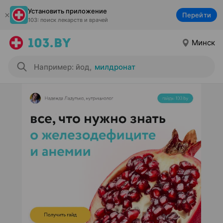
Установить приложение
Перейти
103: поиск лекарств и врачей
Минск
Например: йод
,
милдронат