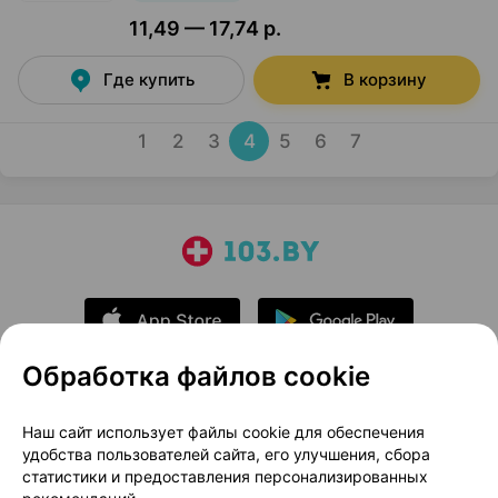
11,49 — 17,74 р.
Где купить
В корзину
1
2
3
4
5
6
7
Обработка файлов cookie
О проекте
Новости проекта
Наш сайт использует файлы cookie для обеспечения
удобства пользователей сайта, его улучшения, сбора
Размещение рекламы
Медицинский маркетинг
статистики и предоставления персонализированных
Публичный договор
Доставка