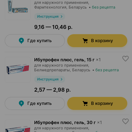
для наружного применения,
Фармтехнология
, Беларусь
•
без рецепта
Инструкция
9,16 — 10,46 р.
Где купить
В корзину
Ибупрофен плюс, гель
,
15 г
×
1
для наружного применения,
Белмедпрепараты
, Беларусь
•
без рецепта
Инструкция
2,57 — 2,98 р.
Где купить
В корзину
Ибупрофен плюс, гель
,
30 г
×
1
для наружного применения,