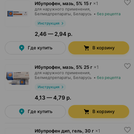
Ибупрофен, мазь
,
5% 15 г
×
1
для наружного применения,
Белмедпрепараты
, Беларусь
•
без рецепта
Инструкция
2,46 — 2,94 р.
Где купить
В корзину
Ибупрофен, мазь
,
5% 25 г
×
1
для наружного применения,
Белмедпрепараты
, Беларусь
•
без рецепта
Инструкция
4,13 — 4,79 р.
Где купить
В корзину
Ибупрофен дип, гель
,
30 г
×
1