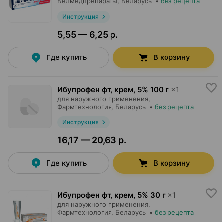
Белмедпрепараты
, Беларусь
•
без рецепта
Инструкция
5,55 — 6,25 р.
Где купить
В корзину
Ибупрофен фт, крем
,
5% 100 г
×
1
для наружного применения,
Фармтехнология
, Беларусь
•
без рецепта
Инструкция
16,17 — 20,63 р.
Где купить
В корзину
Ибупрофен фт, крем
,
5% 30 г
×
1
для наружного применения,
Фармтехнология
, Беларусь
•
без рецепта