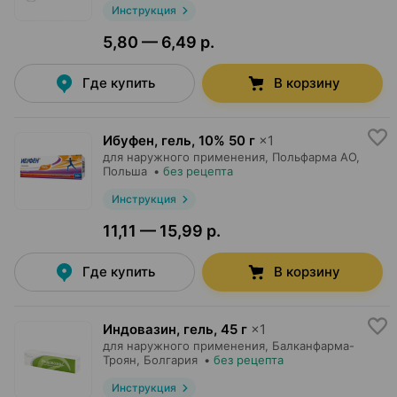
Инструкция
5,80 — 6,49 р.
Где купить
В корзину
Ибуфен, гель
,
10% 50 г
×
1
для наружного применения,
Польфарма AO
,
Польша
•
без рецепта
Инструкция
11,11 — 15,99 р.
Где купить
В корзину
Индовазин, гель
,
45 г
×
1
для наружного применения,
Балканфарма-
Троян
, Болгария
•
без рецепта
Инструкция