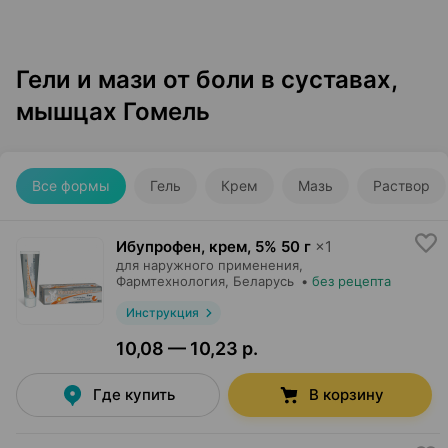
Гели и мази от боли в суставах,
мышцах Гомель
Все формы
Гель
Крем
Мазь
Раствор
Ибупрофен, крем
,
5% 50 г
×
1
для наружного применения,
Фармтехнология
, Беларусь
•
без рецепта
Инструкция
10,08 — 10,23 р.
Где купить
В корзину