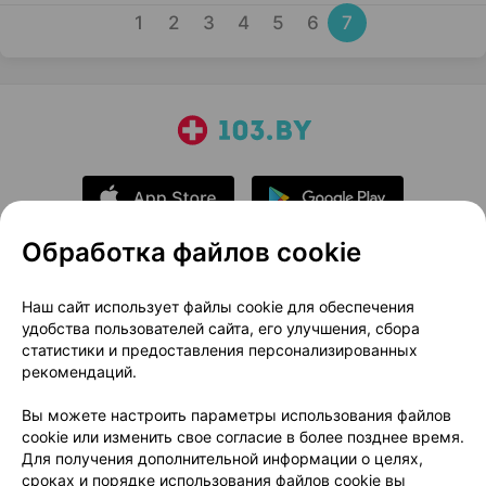
1
2
3
4
5
6
7
Обработка файлов cookie
О проекте
Новости проекта
Наш сайт использует файлы cookie для обеспечения
удобства пользователей сайта, его улучшения, сбора
Размещение рекламы
Медицинский маркетинг
статистики и предоставления персонализированных
Публичный договор
Доставка
рекомендаций.
Пользовательское соглашение
Вы можете настроить параметры использования файлов
Способы оплаты
Вакансии
Партнеры
cookie или изменить свое согласие в более позднее время.
Написать руководителю 103.by
Для получения дополнительной информации о целях,
сроках и порядке использования файлов cookie вы