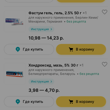
Фастум гель, гель
,
2.5% 50 г
×
1
для наружного применения,
Берлин-Хеми/
Менарини
, Германия
•
без рецепта
Инструкция
10,98 — 14,23 р.
Где купить
В корзину
Хондроксид, мазь
,
5% 30 г
×
1
для наружного применения,
Белмедпрепараты
, Беларусь
•
без рецепта
Инструкция
3,98 — 4,70 р.
Где купить
В корзину