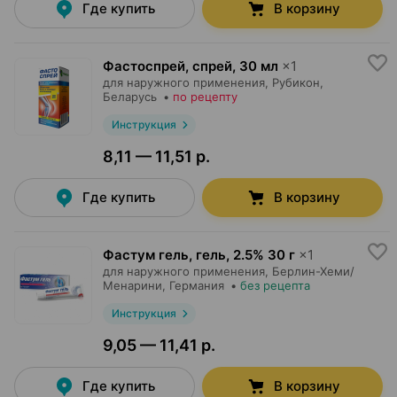
Где купить
В корзину
Фастоспрей, спрей
,
30 мл
×
1
для наружного применения,
Рубикон
,
Беларусь
•
по рецепту
Инструкция
8,11 — 11,51 р.
Где купить
В корзину
Фастум гель, гель
,
2.5% 30 г
×
1
для наружного применения,
Берлин-Хеми/
Менарини
, Германия
•
без рецепта
Инструкция
9,05 — 11,41 р.
Где купить
В корзину