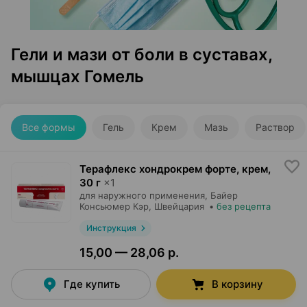
Гели и мази от боли в суставах,
мышцах Гомель
Все формы
Гель
Крем
Мазь
Раствор
Терафлекс хондрокрем форте, крем
,
30 г
×
1
для наружного применения,
Байер
Консьюмер Кэр
, Швейцария
•
без рецепта
Инструкция
15,00 — 28,06 р.
Где купить
В корзину