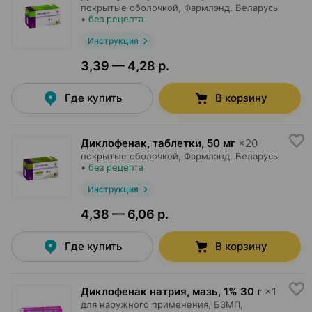
покрытые оболочкой,
Фармлэнд
, Беларусь
•
без рецепта
Инструкция
3,39 — 4,28 р.
Где купить
В корзину
Диклофенак, таблетки
,
50 мг
×
20
покрытые оболочкой,
Фармлэнд
, Беларусь
•
без рецепта
Инструкция
4,38 — 6,06 р.
Где купить
В корзину
Диклофенак натрия, мазь
,
1% 30 г
×
1
для наружного применения,
БЗМП
,