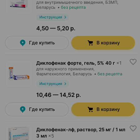
для внутримышечного введения,
БЗМП
,
Беларусь
•
без рецепта
Инструкция
4,50 — 5,20 р.
Где купить
В корзину
Диклофенак форте, гель
,
5% 40 г
×
1
для наружного применения,
Фармтехнология
, Беларусь
•
без рецепта
Инструкция
10,46 — 14,52 р.
Где купить
В корзину
Диклофенак-лф, раствор
,
25 мг / 1 мл
3 мл
×
5