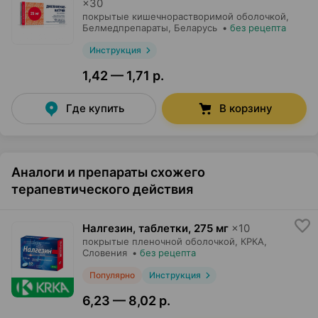
×
30
покрытые кишечнорастворимой оболочкой,
Белмедпрепараты
, Беларусь
•
без рецепта
Инструкция
1,42 — 1,71 р.
Где купить
В корзину
Аналоги и препараты схожего
терапевтического действия
Налгезин, таблетки
,
275 мг
×
10
покрытые пленочной оболочкой,
КРКА
,
Словения
•
без рецепта
Популярно
Инструкция
6,23 — 8,02 р.