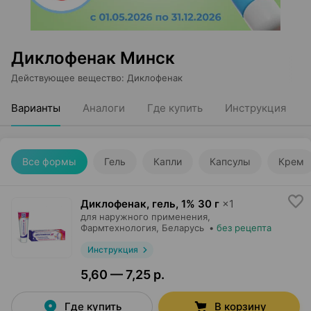
Диклофенак Минск
Действующее вещество
:
Диклофенак
Варианты
Аналоги
Где купить
Инструкция
Все формы
Гель
Капли
Капсулы
Крем
Диклофенак, гель
,
1% 30 г
×
1
для наружного применения,
Фармтехнология
, Беларусь
•
без рецепта
Инструкция
5,60 — 7,25 р.
Где купить
В корзину