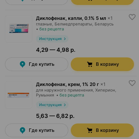
Диклофенак, капли
,
0.1% 5 мл
×
1
глазные,
Белмедпрепараты
, Беларусь
•
без рецепта
Инструкция
4,29 — 4,98 р.
Где купить
В корзину
Диклофенак, крем
,
1% 20 г
×
1
для наружного применения,
Хиперион
,
Румыния
•
без рецепта
Инструкция
5,63 — 6,82 р.
Где купить
В корзину