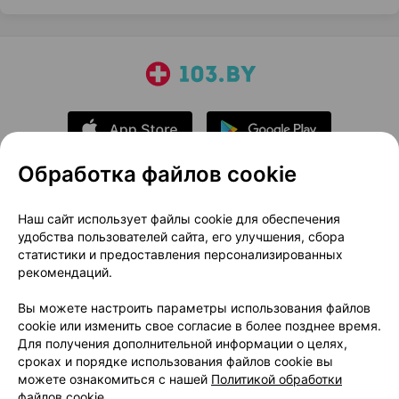
Обработка файлов cookie
О проекте
Новости проекта
Наш сайт использует файлы cookie для обеспечения
удобства пользователей сайта, его улучшения, сбора
Размещение рекламы
Медицинский маркетинг
статистики и предоставления персонализированных
Публичный договор
Доставка
рекомендаций.
Пользовательское соглашение
Вы можете настроить параметры использования файлов
Способы оплаты
Вакансии
Партнеры
cookie или изменить свое согласие в более позднее время.
Написать руководителю 103.by
Для получения дополнительной информации о целях,
сроках и порядке использования файлов cookie вы
Написать в поддержку
можете ознакомиться с нашей
Политикой обработки
Персональные настройки Cookie
файлов cookie