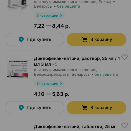
для внутримышечного введения,
Лекфарм
,
Беларусь
•
без рецепта
Инструкция
7,22 — 8,44 р.
Где купить
В корзину
Диклофенак-натрий, раствор
,
25 мг / 1
мл 3 мл
×
5
для внутримышечного введения,
Белмедпрепараты
, Беларусь
•
без рецепта
Инструкция
4,10 — 5,63 р.
Где купить
В корзину
Диклофенак-натрий, таблетки
,
25 мг