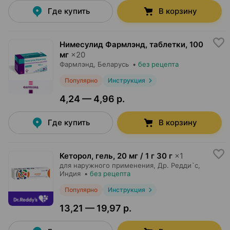
Где купить
В корзину
Нимесулид Фармлэнд, таблетки
,
100
мг
×
20
Фармлэнд
, Беларусь
•
без рецепта
Популярно
Инструкция
4,24 — 4,96 р.
Где купить
В корзину
Кеторол, гель
,
20 мг / 1 г 30 г
×
1
для наружного применения,
Др. Редди`с
,
Индия
•
без рецепта
Популярно
Инструкция
13,21 — 19,97 р.