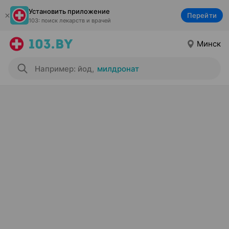
Установить приложение
Перейти
103: поиск лекарств и врачей
Минск
Например: йод
,
милдронат