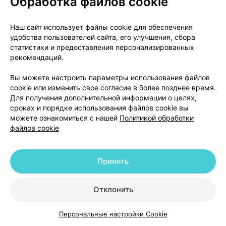
Обработка файлов cookie
Наш сайт использует файлы cookie для обеспечения
Цены в аптеках
Минск
удобства пользователей сайта, его улучшения, сбора
статистики и предоставления персонализированных
рекомендаций.
Диклофенак, капли
,
0.1% 5 мл
×
1
глазные,
Белмедпрепараты
, Беларусь
Вы можете настроить параметры использования файлов
•
без рецепта
cookie или изменить свое согласие в более позднее время.
Для получения дополнительной информации о целях,
Инструкция
сроках и порядке использования файлов cookie вы
4,29 — 4,98 р.
можете ознакомиться с нашей
Политикой обработки
файлов cookie
Где купить
В корзину
Принять
Отклонить
Персональные настройки Cookie
Каталог
Корзина
Избранное
Профиль