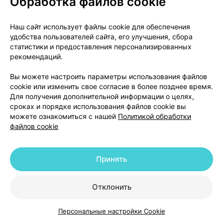
Обработка файлов cookie
- вертиго (ощущение вращения либо перемещения
окружающих предметов или собственного тела);
- повышение артериального давления;
Наш сайт использует файлы cookie для обеспечения
- тошнота, рвота, диарея, диспепсия, боль в
удобства пользователей сайта, его улучшения, сбора
статистики и предоставления персонализированных
животе, вздутие живота, отсутствие аппетита;
рекомендаций.
- повышение уровня трансаминаз в сыворотке
крови;
Вы можете настроить параметры использования файлов
- кожная сыпь;
cookie или изменить свое согласие в более позднее время.
- задержка жидкости, отеки;
Для получения дополнительной информации о целях,
сроках и порядке использования файлов cookie вы
- раздражение в месте введения.
можете ознакомиться с нашей
Политикой обработки
Нечасто (могут возникать не более чем у 1
файлов cookie
человека из 100
(частота отражает данные
длительного лечения высокой дозой (150 мг/
день)):
Принять
- ощущение сердцебиения;
- боль в груди.
Отклонить
Редко (могут возникать не более чему 1 человека
из 1 000):
Персональные настройки Cookie
- сомнолентность;
Каталог
Корзина
Избранное
Профиль