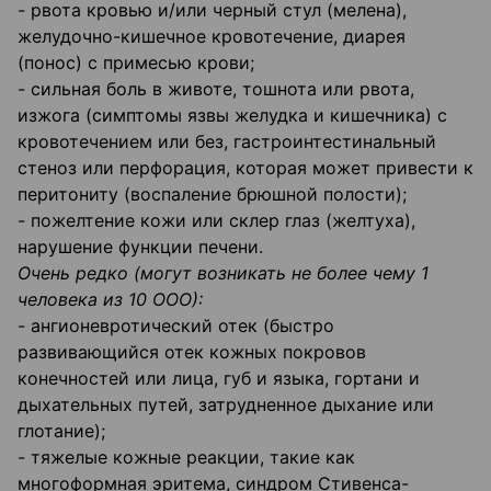
- рвота кровью и/или черный стул (мелена),
желудочно-кишечное кровотечение, диарея
(понос) с примесью крови;
- сильная боль в животе, тошнота или рвота,
изжога (симптомы язвы желудка и кишечника) с
кровотечением или без, гастроинтестинальный
стеноз или перфорация, которая может привести к
перитониту (воспаление брюшной полости);
- пожелтение кожи или склер глаз (желтуха),
нарушение функции печени.
Очень редко (могут возникать не более чему 1
человека из 10 ООО):
- ангионевротический отек (быстро
развивающийся отек кожных покровов
конечностей или лица, губ и языка, гортани и
дыхательных путей, затрудненное дыхание или
глотание);
- тяжелые кожные реакции, такие как
многоформная эритема, синдром Стивенса-