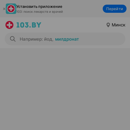
Установить приложение
Перейти
103: поиск лекарств и врачей
Минск
Например: йод
,
милдронат