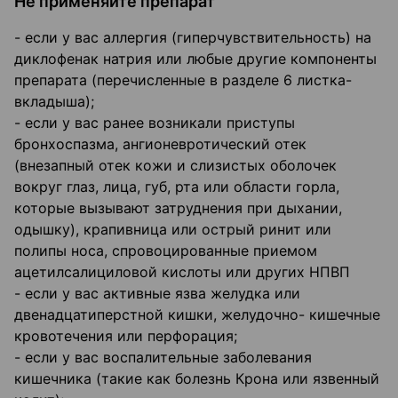
Не применяйте препарат
- если у вас аллергия (гиперчувствительность) на
диклофенак натрия или любые другие компоненты
препарата (перечисленные в разделе 6 листка-
вкладыша);
- если у вас ранее возникали приступы
бронхоспазма, ангионевротический отек
(внезапный отек кожи и слизистых оболочек
вокруг глаз, лица, губ, рта или области горла,
которые вызывают затруднения при дыхании,
одышку), крапивница или острый ринит или
полипы носа, спровоцированные приемом
ацетилсалициловой кислоты или других НПВП
- если у вас активные язва желудка или
двенадцатиперстной кишки, желудочно- кишечные
кровотечения или перфорация;
- если у вас воспалительные заболевания
кишечника (такие как болезнь Крона или язвенный