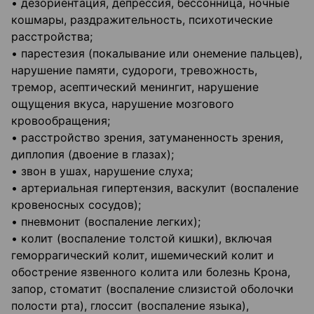
• дезориентация, депрессия, бессонница, ночные
кошмары, раздражительность, психотические
расстройства;
• парестезия (покалывание или онемение пальцев),
нарушение памяти, судороги, тревожность,
тремор, асептический менингит, нарушение
ощущения вкуса, нарушение мозгового
кровообращения;
• расстройство зрения, затуманенность зрения,
диплопия (двоение в глазах);
• звон в ушах, нарушение слуха;
• артериальная гипертензия, васкулит (воспаление
кровеносных сосудов);
• пневмонит (воспаление легких);
• колит (воспаление толстой кишки), включая
геморрагический колит, ишемический колит и
обострение язвенного колита или болезнь Крона,
запор, стоматит (воспаление слизистой оболочки
полости рта), глоссит (воспаление языка),