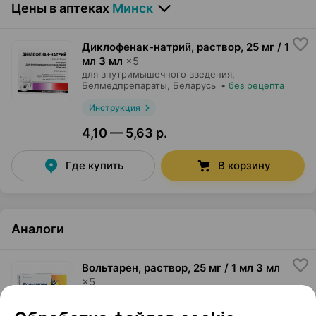
Цены в аптеках
Минск
Диклофенак-натрий, раствор
,
25 мг / 1
мл 3 мл
×
5
для внутримышечного введения,
Белмедпрепараты
, Беларусь
•
без рецепта
Инструкция
4,10 — 5,63 р.
Где купить
В корзину
Аналоги
Вольтарен, раствор
,
25 мг / 1 мл 3 мл
×
5
для внутримышечного введения,
Новартис
Фарма
, Швейцария
•
без рецепта