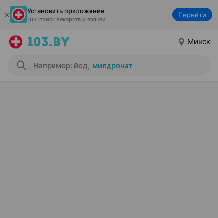
Установить приложение
Перейти
103: поиск лекарств и врачей
Минск
Например: йод
,
милдронат