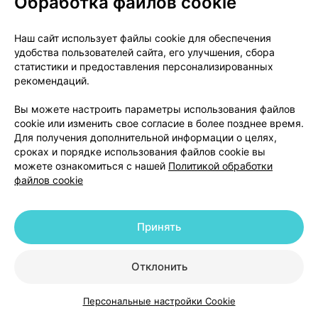
Обработка файлов cookie
Инструкция
18,74 — 26,18 р.
Наш сайт использует файлы cookie для обеспечения
удобства пользователей сайта, его улучшения, сбора
статистики и предоставления персонализированных
Где купить
В корзину
рекомендаций.
Вы можете настроить параметры использования файлов
Диклоберл 75, раствор
,
25 мг / 1 мл 3
cookie или изменить свое согласие в более позднее время.
мл
×
5
Для получения дополнительной информации о целях,
для внутримышечного введения,
Берлин-
сроках и порядке использования файлов cookie вы
Хеми/Менарини
, Германия
•
без рецепта
можете ознакомиться с нашей
Политикой обработки
Инструкция
файлов cookie
11,59 — 15,26 р.
Принять
Где купить
В корзину
Отклонить
Диклофенак натрия, раствор
,
25 мг / 1
мл 3 мл
×
10
Персональные настройки Cookie
Каталог
Корзина
Избранное
Профиль
для внутримышечного введения,
БЗМП
,