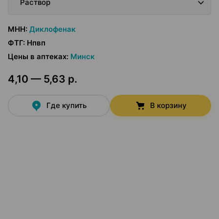
Раствор
МНН
:
Диклофенак
ФТГ
:
Нпвп
Цены в аптеках
:
Минск
4,10 — 5,63 р.
Где купить
В корзину