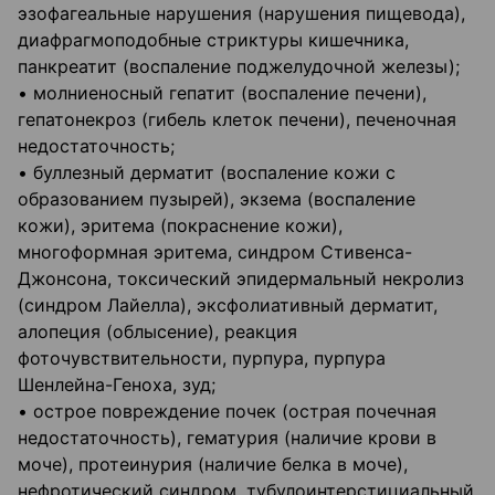
эзофагеальные нарушения (нарушения пищевода),
диафрагмоподобные стриктуры кишечника,
панкреатит (воспаление поджелудочной железы);
• молниеносный гепатит (воспаление печени),
гепатонекроз (гибель клеток печени), печеночная
недостаточность;
• буллезный дерматит (воспаление кожи с
образованием пузырей), экзема (воспаление
кожи), эритема (покраснение кожи),
многоформная эритема, синдром Стивенса-
Джонсона, токсический эпидермальный некролиз
(синдром Лайелла), эксфолиативный дерматит,
алопеция (облысение), реакция
фоточувствительности, пурпура, пурпура
Шенлейна-Геноха, зуд;
• острое повреждение почек (острая почечная
недостаточность), гематурия (наличие крови в
моче), протеинурия (наличие белка в моче),
нефротический синдром, тубулоинтерстициальный