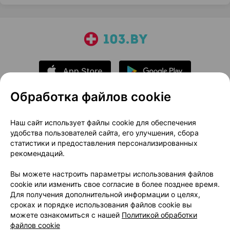
Обработка файлов cookie
О проекте
Новости проекта
Наш сайт использует файлы cookie для обеспечения
удобства пользователей сайта, его улучшения, сбора
Размещение рекламы
Медицинский маркетинг
статистики и предоставления персонализированных
Публичный договор
Доставка
рекомендаций.
Пользовательское соглашение
Вы можете настроить параметры использования файлов
Способы оплаты
Вакансии
Партнеры
cookie или изменить свое согласие в более позднее время.
Написать руководителю 103.by
Для получения дополнительной информации о целях,
сроках и порядке использования файлов cookie вы
Написать в поддержку
можете ознакомиться с нашей
Политикой обработки
Персональные настройки Cookie
файлов cookie