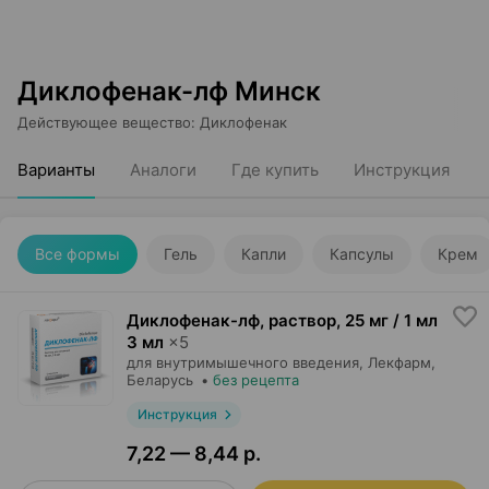
Диклофенак-лф Минск
Действующее вещество
:
Диклофенак
Варианты
Аналоги
Где купить
Инструкция
Все формы
Гель
Капли
Капсулы
Крем
Диклофенак-лф, раствор
,
25 мг / 1 мл
3 мл
×
5
для внутримышечного введения,
Лекфарм
,
Беларусь
•
без рецепта
Инструкция
7,22 — 8,44 р.