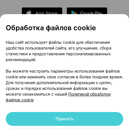
Обработка файлов cookie
О проекте
Новости проекта
Наш сайт использует файлы cookie для обеспечения
удобства пользователей сайта, его улучшения, сбора
Размещение рекламы
Медицинский маркетинг
статистики и предоставления персонализированных
Публичный договор
Доставка
рекомендаций.
Пользовательское соглашение
Вы можете настроить параметры использования файлов
Способы оплаты
Вакансии
Партнеры
cookie или изменить свое согласие в более позднее время.
Написать руководителю 103.by
Для получения дополнительной информации о целях,
сроках и порядке использования файлов cookie вы
Написать в поддержку
можете ознакомиться с нашей
Политикой обработки
Персональные настройки Cookie
файлов cookie
Обработка персональных данных
Принять
© 2026 ООО «Артокс Лаб», УНП 191700409 | 220012, Республика Беларусь,
г. Минск, улица Толбухина, 2, пом. 16 | help@103.by
|
Служба поддержки