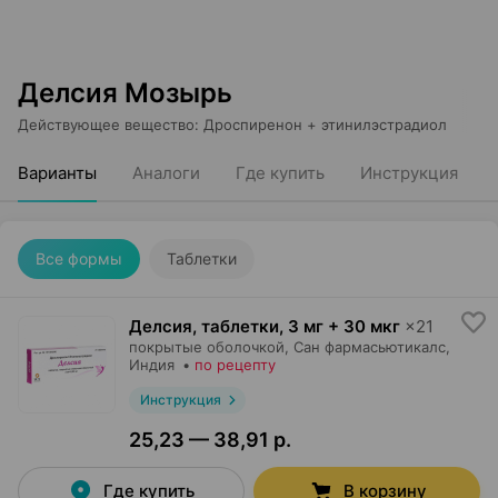
Делсия Мозырь
Действующее вещество
:
Дроспиренон + этинилэстрадиол
Варианты
Аналоги
Где купить
Инструкция
Все формы
Таблетки
Делсия, таблетки
,
3 мг + 30 мкг
×
21
покрытые оболочкой,
Сан фармасьютикалс
,
Индия
•
по рецепту
Инструкция
25,23 — 38,91 р.
Где купить
В корзину