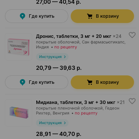
27,00 — 40,54 р.
Где купить
В корзину
Дронис, таблетки
,
3 мг + 20 мкг
×
24
покрытые оболочкой,
Сан фармасьютикалс
,
Индия
•
по рецепту
Инструкция
20,79 — 39,63 р.
Где купить
В корзину
Мидиана, таблетки
,
3 мг + 30 мкг
×
21
покрытые пленочной оболочкой,
Гедеон
Рихтер
, Венгрия
•
по рецепту
Инструкция
28,91 — 40,70 р.