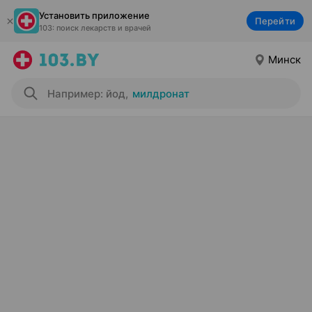
Установить приложение
Перейти
103: поиск лекарств и врачей
Минск
Например: йод
,
милдронат