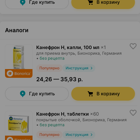
Где купить
В корзину
Аналоги
Канефрон Н, капли
,
100 мл
×
1
для приема внутрь,
Бионорика
, Германия
•
без рецепта
Популярно
Инструкция
24,26 — 35,93 р.
Где купить
В корзину
Канефрон Н, таблетки
×
60
покрытые оболочкой,
Бионорика
, Германия
•
без рецепта
Популярно
Инструкция