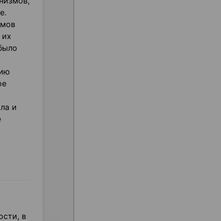
низмов,
е.
змов
 их
было
цию
ое
ла и
е
ости, в