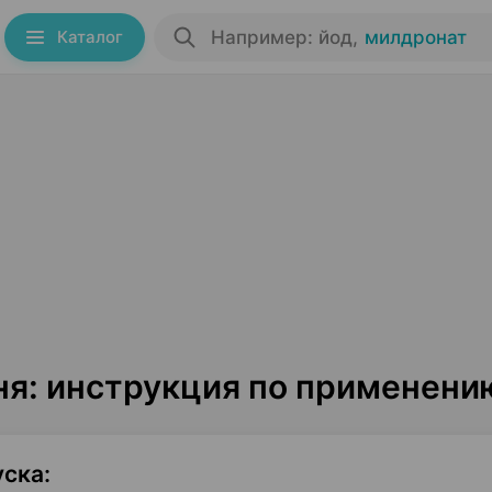
Каталог
Например: йод
,
милдронат
ня: инструкция по применени
уска
: