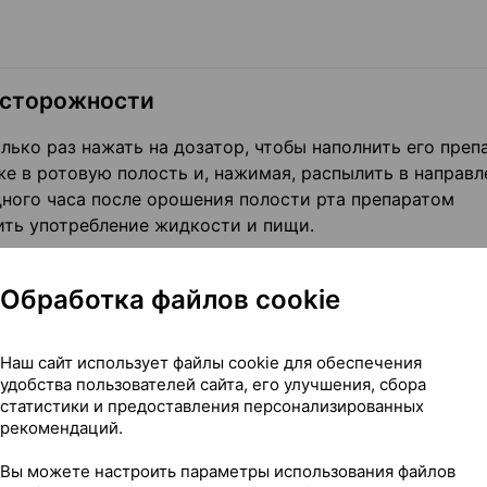
осторожности
ько раз нажать на дозатор, чтобы наполнить его преп
е в ротовую полость и, нажимая, распылить в направл
одного часа после орошения полости рта препаратом
ить употребление жидкости и пищи.
Обработка файлов cookie
к какому-либо компоненту. Не применять у пациентов,
 у детей до 2 лет.
Наш сайт использует файлы cookie для обеспечения
удобства пользователей сайта, его улучшения, сбора
статистики и предоставления персонализированных
рекомендаций.
Вы можете настроить параметры использования файлов