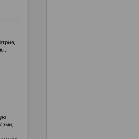
атрия,
ны,
,
шую
сами,