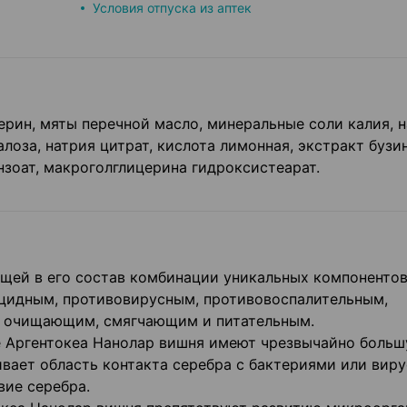
Условия отпуска из аптек
ерин, мяты перечной масло, минеральные соли калия, н
алоза, натрия цитрат, кислота лимонная, экстракт бузи
нзоат, макроголглицерина гидроксистеарат.
ящей в его состав комбинации уникальных компонентов
цидным, противовирусным, противовоспалительным,
 очищающим, смягчающим и питательным.
е Аргентокеа Нанолар вишня имеют чрезвычайно боль
вает область контакта серебра с бактериями или виру
вие серебра.