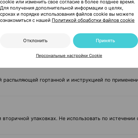
cookie или изменить свое согласие в более позднее время.
Для получения дополнительной информации о целях,
сроках и порядке использования файлов cookie вы можете
ознакомиться с нашей
Политикой обработки файлов cookie
ения самочувствия следует прекратить применение
ельного влияния на вождение автомобиля и обслуживан
Отклонить
Принять
аспылителя снять его, промыть и обдать кипятком. Пр
удка, сахарном диабете, беременности, кормлении гру
Персональные настройки Cookie
й распыляющей гортанной и инструкцией по применен
и вторичной упаковках. Не использовать по истечении 