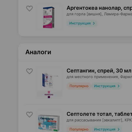
Аргентокеа нанолар, сп
для горла [вишня],
Ламира-Фарм
Инструкция
Аналоги
Септангин, спрей
,
30 мл
для местного применения,
Фарм
Популярно
Инструкция
Септолете тотал, табле
для рассасывания [эвкалипт],
КРК
Популярно
Инструкция