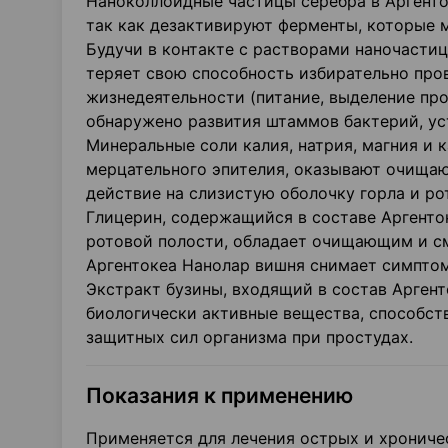
Наноколлоидные частицы серебра в Аргент
так как дезактивируют ферменты, которые 
Будучи в контакте с растворами наночасти
теряет свою способность избирательно про
жизнедеятельности (питание, выделение про
обнаружено развития штаммов бактерий, ус
Минеральные соли калия, натрия, магния и 
мерцательного эпителия, оказывают очища
действие на слизистую оболочку горла и ро
Глицерин, содержащийся в составе Аргенто
ротовой полости, обладает очищающим и с
Аргентокеа Нанолар вишня снимает симптом
Экстракт бузины, входящий в состав Арген
биологически активные вещества, способс
защитных сил организма при простудах.
Показания к применению
Применяется для лечения острых и хроничес