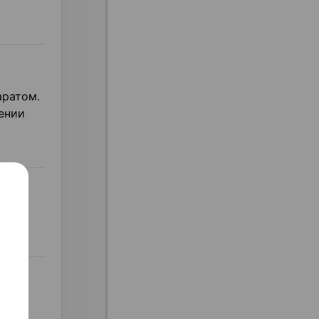
аратом.
ении