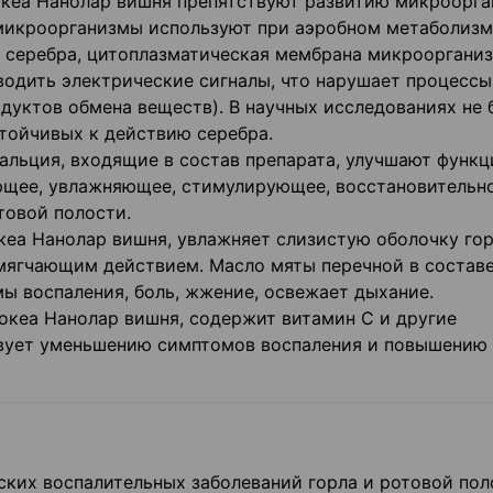
океа Нанолар вишня препятствуют развитию микроорга
микроорганизмы используют при аэробном метаболизм
ц серебра, цитоплазматическая мембрана микрооргани
водить электрические сигналы, что нарушает процессы
дуктов обмена веществ). В научных исследованиях не 
тойчивых к действию серебра.
кальция, входящие в состав препарата, улучшают функ
ющее, увлажняющее, стимулирующее, восстановительн
товой полости.
кеа Нанолар вишня, увлажняет слизистую оболочку гор
мягчающим действием. Масло мяты перечной в состав
ы воспаления, боль, жжение, освежает дыхание.
токеа Нанолар вишня, содержит витамин С и другие
твует уменьшению симптомов воспаления и повышению
ких воспалительных заболеваний горла и ротовой пол