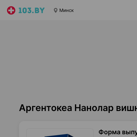
Минск
Аргентокеа Нанолар виш
Форма вып