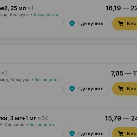
16,19 — 2
рей
,
25 мл
×
1
акар
, Беларусь
•
без рецепта
Где купить
В к
7,05 — 1
×
1
лэнд
, Беларусь
•
без рецепта
Где купить
В к
15,79 — 24
тки
,
3 мг+1 мг
×
24
А
, Словения
•
без рецепта
Где купить
В к