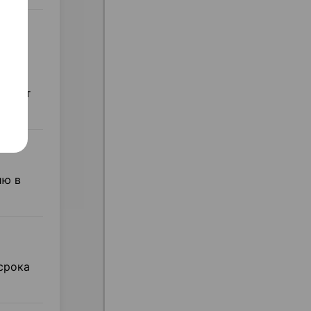
ие
епарат
дью.
ию в
срока