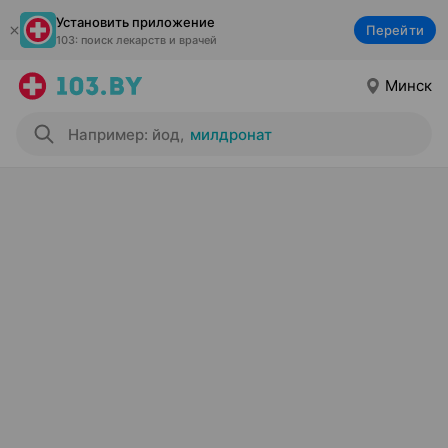
Установить приложение
Перейти
103: поиск лекарств и врачей
Минск
Например: йод
,
милдронат