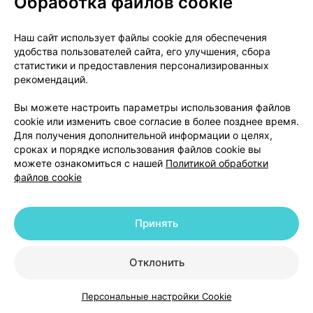
Обработка файлов cookie
Со стороны эндокринной системы
:
Наш сайт использует файлы cookie для обеспечения
нечасто - гиперпролактинемия*, присутствие
удобства пользователей сайта, его улучшения, сбора
глюкозы в моче, диабетическая кома;
статистики и предоставления персонализированных
рекомендаций.
очень редко - нарушение секреции
Вы можете настроить параметры использования файлов
антидиуретического гормона.
cookie или изменить свое согласие в более позднее время.
Для получения дополнительной информации о целях,
*Гиперпролактинемия в некоторых случаях может
сроках и порядке использования файлов cookie вы
привести к гинекомастии, нарушениям
можете ознакомиться с нашей
Политикой обработки
менструального цикла, аменорее, ановуляции,
файлов cookie
галакторее, нарушениям фертильности, снижению
либидо, эректильной дисфункции.
Принять
Нарушения метаболизма и питания
:
Отклонить
часто - увеличение веса, у пожилых пациентов с
деменцией - снижение аппетита, у детей -
Персональные настройки Cookie
увеличение аппетита;
Каталог
Корзина
Избранное
Профиль