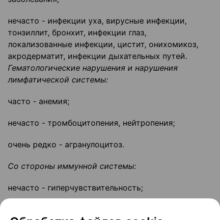
нечасто - инфекции уха, вирусные инфекции,
тонзиллит, бронхит, инфекции глаз,
локализованные инфекции, цистит, онихомикоз,
акродерматит, инфекции дыхательных путей.
Гематологические нарушения и нарушения
лимфатической системы
:
часто - анемия;
нечасто - тромбоцитопения, нейтропения;
очень редко - агранулоцитоз.
Со стороны иммунной системы:
нечасто - гиперчувствительность;
очень редко - анафилактический шок.