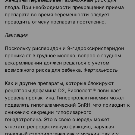
женщины перевешивает возможный риск для
плода. При необходимости прекращения приема
препарата во время беременности следует
проводить отмену препарата постепенно.
Лактация
Поскольку рисперидон и 9-гидроксирисперидон
проникают в грудное молоко, вопрос о грудном
вскармливании должен решаться с учетом
возможного риска для ребенка.
Фертильность
Как и другие препараты, которые блокируют
рецепторы дофамина D2, Рисполепт® повышает
уровень пролактина. Гиперпролактинемия может
подавлять гипоталамический GnRH, что приводит к
снижению секреции гипофизарного
гонадотропина. Это в свою очередь может
угнетать репродуктивную функцию, нарушая
гонадный стероидогенез как у мужчин, так и у