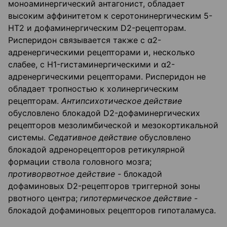
моноаминергический антагонист, обладает
высоким аффинитетом к серотонинергическим 5-
НТ2 и дофаминергическим D2-рецепторам.
Рисперидон связывается также с ɑ2-
адренергическими рецепторами и, несколько
слабее, с H1-гистаминергическими и ɑ2-
адренергическими рецепторами. Рисперидон не
обладает тропностью к холинергическим
рецепторам.
Антипсихотическое действие
обусловлено блокадой D2-дофаминергических
рецепторов мезолимбической и мезокортикальной
системы.
Седативное действие
обусловлено
блокадой адренорецепторов ретикулярной
формации ствола головного мозга;
противорвотное действие -
блокадой
дофаминовых D2-рецепторов триггерной зоны
рвотного центра;
гипотермическое действие -
блокадой дофаминовых рецепторов гипоталамуса.