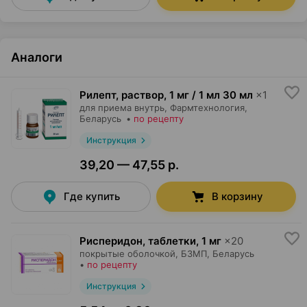
Аналоги
Рилепт, раствор
,
1 мг / 1 мл 30 мл
×
1
для приема внутрь,
Фармтехнология
,
Беларусь
•
по рецепту
Инструкция
39,20 — 47,55 р.
Где купить
В корзину
Рисперидон, таблетки
,
1 мг
×
20
покрытые оболочкой,
БЗМП
, Беларусь
•
по рецепту
Инструкция