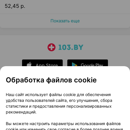
52,45 р.
Показать еще
Обработка файлов cookie
О проекте
Новости проекта
Наш сайт использует файлы cookie для обеспечения
удобства пользователей сайта, его улучшения, сбора
Размещение рекламы
Медицинский маркетинг
статистики и предоставления персонализированных
Публичный договор
Доставка
рекомендаций.
Пользовательское соглашение
Вы можете настроить параметры использования файлов
Способы оплаты
Вакансии
Партнеры
cookie или изменить свое согласие в более позднее время.