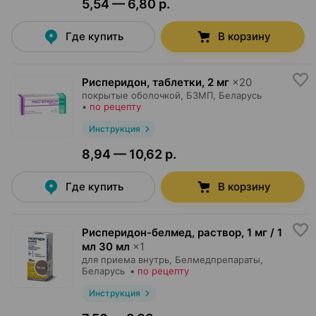
5,54 — 6,80 р.
Где купить
В корзину
Рисперидон, таблетки
,
2 мг
×
20
покрытые оболочкой,
БЗМП
, Беларусь
•
по рецепту
Инструкция
8,94 — 10,62 р.
Где купить
В корзину
Рисперидон-белмед, раствор
,
1 мг / 1
мл 30 мл
×
1
для приема внутрь,
Белмедпрепараты
,
Беларусь
•
по рецепту
Инструкция