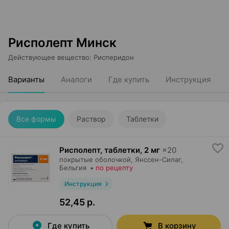
Рисполепт Минск
Действующее вещество
:
Рисперидон
Варианты
Аналоги
Где купить
Инструкция
Все формы
Раствор
Таблетки
Рисполепт, таблетки
,
2 мг
×
20
покрытые оболочкой,
Янссен-Силаг
,
Бельгия
•
по рецепту
Инструкция
52,45 р.
Где купить
В корзину