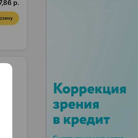
7,86 р.
орзину