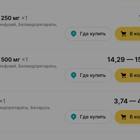
250 мг
×
1
инфузий,
Белмедпрепараты
,
Где купить
В к
14,29 — 15
500 мг
×
1
инфузий,
Белмедпрепараты
,
Где купить
В к
3,74 — 4
×
1
медпрепараты
, Беларусь
Где купить
В к