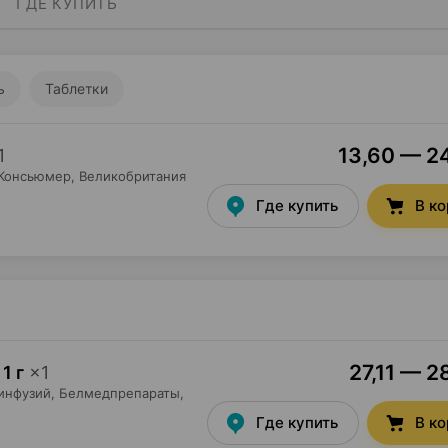
ГДЕ КУПИТЬ
ь
Таблетки
13,60 — 24
1
 Консьюмер
, Великобритания
Где купить
В к
27,11 — 2
1 г
×
1
инфузий,
Белмедпрепараты
,
Где купить
В к