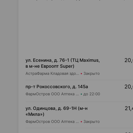
20,
ул. Есенина, д. 76-1 (ТЦ Maximus,
в м-не Евроопт Super)
АстраФарма Кладовая здоровья ООО Аптека №9
Закрыто
20,
пр-т Рокоссовского, д. 145а
ФармОстров ООО Аптека №9 на Рокоссовского
до 22:00
21,
ул. Одинцова, д. 69-1Н (м-н
«Мила»)
ФармОстров ООО Аптека №16 на Одинцова
Закрыто