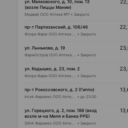
22,
ул. Маяковского, д. 10, пом. 13
(возле Пиццы Мании)
Медвай ООО Аптека №7
Закрыто
22,
пр-т Партизанский, д. 106/46
Флора Фарм ООО Аптека №20
Закрыто
23,
ул. Лынькова, д. 19
ФармОстров ООО Аптека №7 на Лынькова
Закрыто
23,
ул. Кедышко, д. 23, пом. 2
Флора Фарм ООО Аптека №21
Закрыто
13,
пр-т Рокоссовского, д. 2 (Гиппо)
InLek Фармико ООО Аптека №19
до 23:00
13,
ул. Горецкого, д. 2, пом. 188 (вход
возле м-на Миля и Банка РРБ)
SAVA Фармико ООО Аптека №21
Закрыто