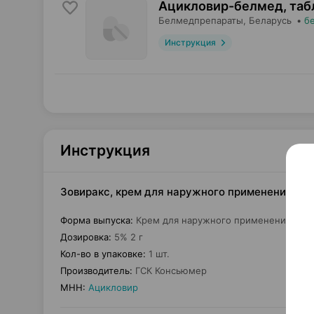
Ацикловир-белмед, таб
Белмедпрепараты
, Беларусь
•
б
Инструкция
Инструкция
Зовиракс, крем для наружного применения, 5%
Форма выпуска
:
Крем для наружного применения
Дозировка
:
5% 2 г
Кол-во в упаковке
:
1 шт.
Производитель
:
ГСК Консьюмер
МНН
:
Ацикловир