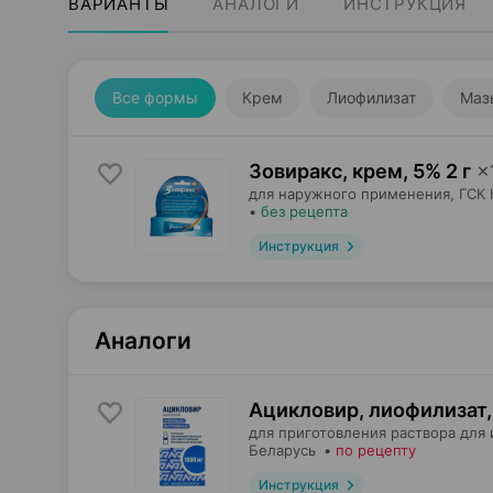
ВАРИАНТЫ
АНАЛОГИ
ИНСТРУКЦИЯ
Все формы
Крем
Лиофилизат
Маз
Зовиракс, крем
,
5% 2 г
×
для наружного применения,
ГСК
•
без рецепта
Инструкция
Аналоги
Ацикловир, лиофилизат
,
для приготовления раствора для 
Беларусь
•
по рецепту
Инструкция