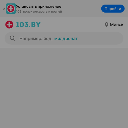
Установить приложение
Перейти
103: поиск лекарств и врачей
Минск
Например: йод
,
милдронат