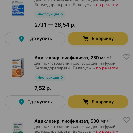
для приготовления раствора для инфузий,
Белмедпрепараты
, Беларусь
•
по рецепту
Инструкция
27,11 — 28,54 р.
Где купить
В корзину
Ацикловир, лиофилизат
,
250 мг
×
1
для приготовления раствора для инфузий,
Белмедпрепараты
, Беларусь
•
по рецепту
Инструкция
7,52 р.
Где купить
В корзину
Ацикловир, лиофилизат
,
500 мг
×
1
для приготовления раствора для инфузий,
Белмедпрепараты
, Беларусь
•
по рецепту