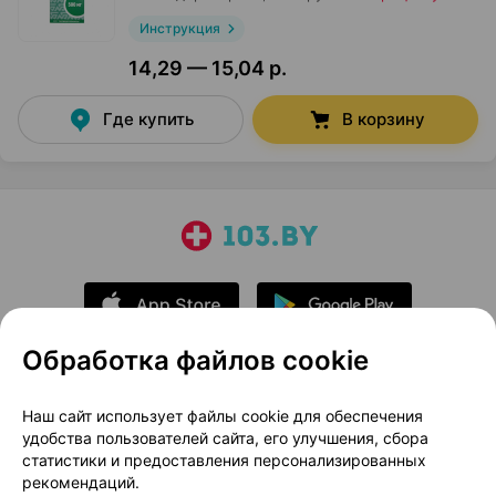
Инструкция
14,29 — 15,04 р.
Где купить
В корзину
Обработка файлов cookie
О проекте
Новости проекта
Наш сайт использует файлы cookie для обеспечения
удобства пользователей сайта, его улучшения, сбора
Размещение рекламы
Медицинский маркетинг
статистики и предоставления персонализированных
Публичный договор
Доставка
рекомендаций.