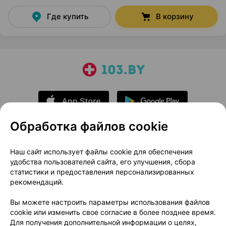
Где купить
В корзину
Обработка файлов cookie
О проекте
Новости проекта
Наш сайт использует файлы cookie для обеспечения
удобства пользователей сайта, его улучшения, сбора
Размещение рекламы
Медицинский маркетинг
статистики и предоставления персонализированных
Публичный договор
Доставка
рекомендаций.
Пользовательское соглашение
Вы можете настроить параметры использования файлов
Способы оплаты
Вакансии
Партнеры
cookie или изменить свое согласие в более позднее время.
Написать руководителю 103.by
Для получения дополнительной информации о целях,