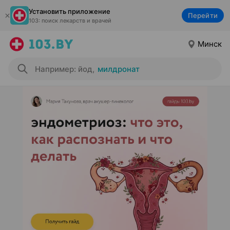
Установить приложение
Перейти
103: поиск лекарств и врачей
Минск
Например: йод
,
милдронат