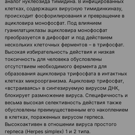
аналог нуклеозида тимидина. В инфицированных
клетках, содержащих вирусную тимидинкиназу,
происходит фосфорилирования и превращение в
ацикловира монофосфат. Под влиянием
гуанилатциклазы ацикловира монофосфат
преобразуется в дифосфат и под действием
нескольких клеточных ферментов – в трифосфат.
Высокая избирательность действия и низкая
токсичность для человека обусловлены
отсутствием необходимого фермента для
образования ацикловира трифосфата в интактных
клетках микроорганизма. Ацикловир трифосфат,
«встраиваясь» в синтезируемую вирусом ДНК,
блокирует размножение вируса. Специфичность и
весьма высокая селективность действия также
обусловлены преимущественным его накоплением
в клетках, пораженных вирусом герпеса.
Высокоактивен в отношении вируса простого
герпеса (Herpes simplex) 1 и 2 типа.