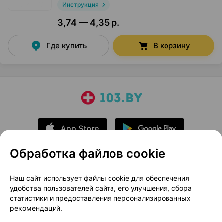
Инструкция
3,74 — 4,35 р.
Где купить
В корзину
Обработка файлов cookie
О проекте
Новости проекта
Наш сайт использует файлы cookie для обеспечения
удобства пользователей сайта, его улучшения, сбора
Размещение рекламы
Медицинский маркетинг
статистики и предоставления персонализированных
Публичный договор
Доставка
рекомендаций.
Пользовательское соглашение