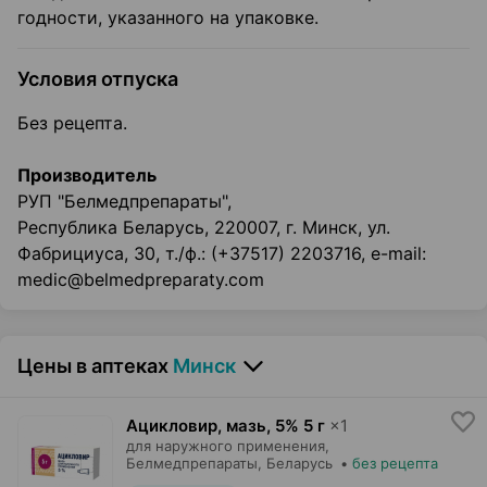
годности, указанного на упаковке.
Условия отпуска
Без рецепта.
Производитель
РУП "Белмедпрепараты",
Республика Беларусь, 220007, г. Минск, ул.
Фабрициуса, 30, т./ф.: (+37517) 2203716, e-mail:
medic@belmedpreparaty.com
Цены в аптеках
Минск
Ацикловир, мазь
,
5% 5 г
×
1
для наружного применения,
Белмедпрепараты
, Беларусь
•
без рецепта