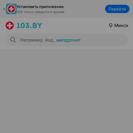
Установить приложение
Перейти
103: поиск лекарств и врачей
Минск
Например: йод
,
милдронат