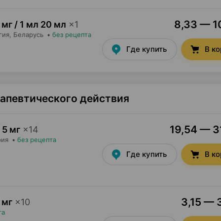
8,33 — 10
 мг / 1 мл 20 мл
×
1
гия
, Беларусь
•
без рецепта
Где купить
В к
рапевтического действия
19,54 — 31
5 мг
×
14
рия
•
без рецепта
Где купить
В к
3,15 — 
 мг
×
10
та