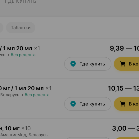
ГДЕ КУПИТЬ
Таблетки
9,39 — 10
/ 1 мл 20 мл
×
1
усь
•
без рецепта
Где купить
В к
10,15 — 1
0 мг / 1 мл 20 мл
×
1
 Беларусь
•
без рецепта
Где купить
В к
3,00 — 3
и
,
10 мг
×
10
АмантисМед
, Беларусь