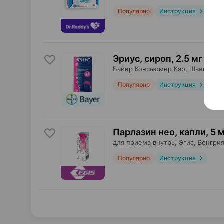
Популярно
Инструкция
Эриус, сироп
,
2.5 мг / 5 
Байер Консьюмер Кэр
, Швейцари
Популярно
Инструкция
Парлазин нео, капли
,
5 м
для приема внутрь,
Эгис
, Венгри
Популярно
Инструкция