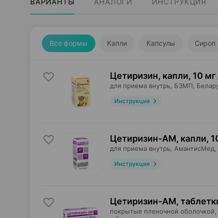
ВАРИАНТЫ
АНАЛОГИ
ИНСТРУКЦИЯ
Все формы
Капли
Капсулы
Сироп
Цетиризин, капли
,
10 мг 
для приема внутрь,
БЗМП
, Белар
Инструкция
Цетиризин-АМ, капли
,
1
для приема внутрь,
АмантисМед
,
Инструкция
Цетиризин-АМ, таблетк
покрытые пленочной оболочкой,