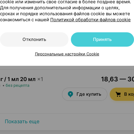
cookie или изменить свое согласие в более позднее время.
Где купить
В к
Для получения дополнительной информации о целях,
сроках и порядке использования файлов cookie вы можете
ознакомиться с нашей
Политикой обработки файлов cookie
27,33 — 39
мл 60 мл
×
1
Отклонить
Принять
я
•
без рецепта
Где купить
В к
Персональные настройки Cookie
18,63 — 30
г / 1 мл 20 мл
×
1
я
•
без рецепта
Где купить
В к
Показать еще