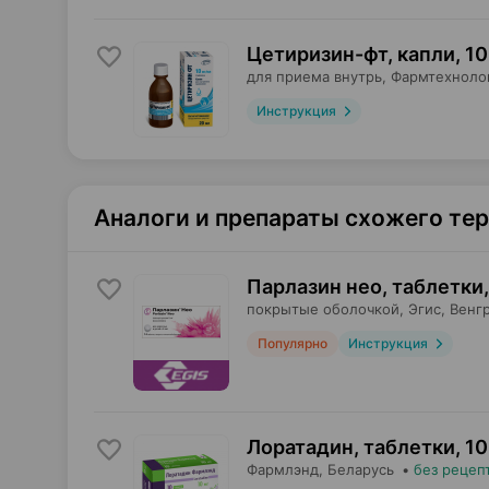
Цетиризин-фт, капли
,
10
для приема внутрь,
Фармтехноло
Инструкция
Аналоги и препараты схожего те
Парлазин нео, таблетки
,
покрытые оболочкой,
Эгис
, Венг
Популярно
Инструкция
Лоратадин, таблетки
,
10
Фармлэнд
, Беларусь
•
без рецеп