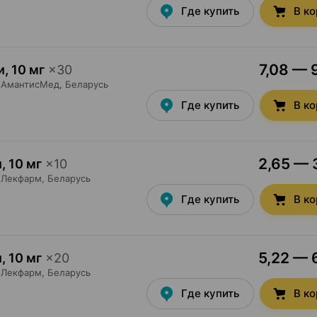
Где купить
В к
7,08 — 
и
,
10 мг
×
30
АмантисМед
, Беларусь
Где купить
В к
2,65 — 3
и
,
10 мг
×
10
Лекфарм
, Беларусь
Где купить
В к
5,22 — 6
и
,
10 мг
×
20
Лекфарм
, Беларусь
Где купить
В к