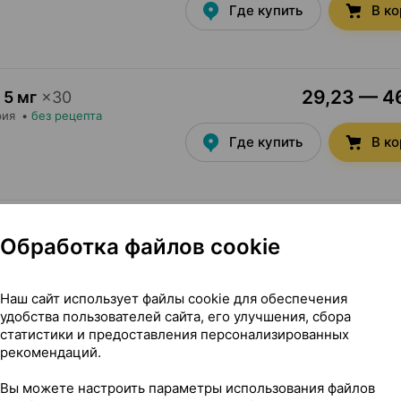
Где купить
В к
29,23 — 46
5 мг
×
30
рия
•
без рецепта
Где купить
В к
28,40 — 60
0
Обработка файлов cookie
сьюмер Кэр
, Швейцария
Где купить
В к
Наш сайт использует файлы cookie для обеспечения
удобства пользователей сайта, его улучшения, сбора
статистики и предоставления персонализированных
рекомендаций.
9,76 — 12
×
20
Вы можете настроить параметры использования файлов
с
, Индия
•
без рецепта