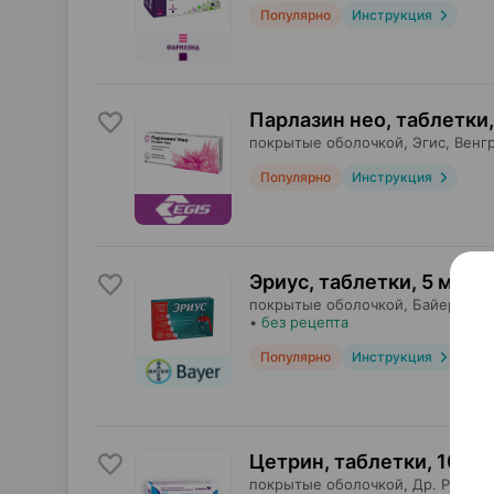
Популярно
Инструкция
Парлазин нео, таблетки
,
покрытые оболочкой,
Эгис
, Венг
Популярно
Инструкция
Эриус, таблетки
,
5 мг
×
1
покрытые оболочкой,
Байер Кон
•
без рецепта
Популярно
Инструкция
Цетрин, таблетки
,
10 мг
покрытые оболочкой,
Др. Редди`