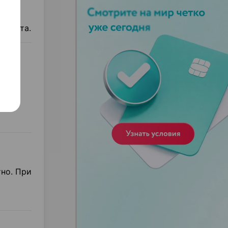
парата.
емых
общие
ится
но. При