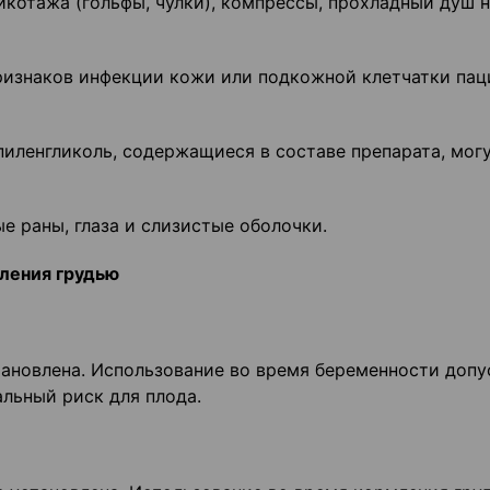
котажа (гольфы, чулки), компрессы, прохладный душ 
ризнаков инфекции кожи или подкожной клетчатки пац
пиленгликоль, содержащиеся в составе препарата, мог
е раны, глаза и слизистые оболочки.
ления грудью
тановлена. Использование во время беременности допу
льный риск для плода.