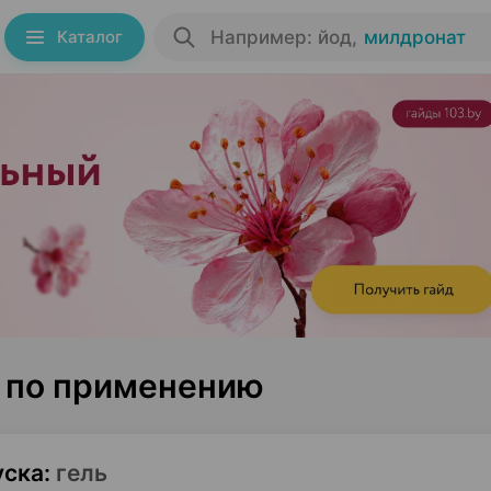
Каталог
Например: йод
,
милдронат
я по применению
уска
:
гель