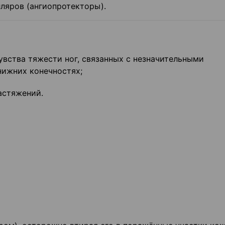
ляров (ангиопротекторы).
вства тяжести ног, связанных с незначительными
нижних конечностях;
астяжений.