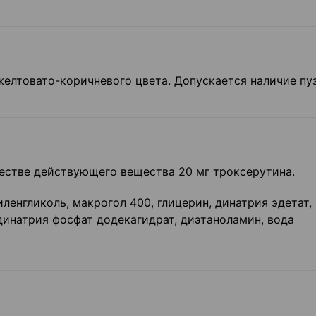
желтовато-коричневого цвета. Допускается наличие пу
честве действующего вещества 20 мг троксерутина.
ленгликоль, макрогол 400, глицерин, динатрия эдетат,
динатрия фосфат додекагидрат, диэтаноламин, вода