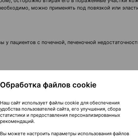
чером), осторожно втирая его в поражённые участки ко
еобходимо, можно применять под повязкой или элас
ы у пациентов с почечной, печеночной недостаточност
 индивидуально в зависимости от степени тяжести и т
Обработка файлов cookie
Наш сайт использует файлы cookie для обеспечения
удобства пользователей сайта, его улучшения, сбора
статистики и предоставления персонализированных
рекомендаций.
а, экзема, дерматит.
Вы можете настроить параметры использования файлов