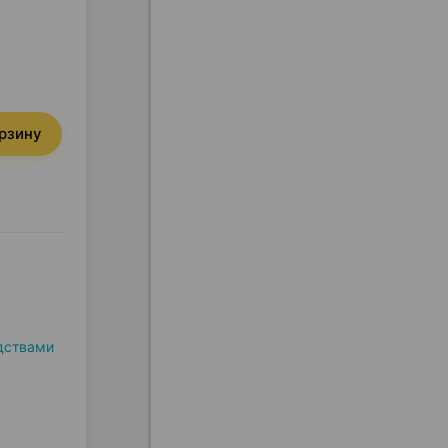
орзину
дствами