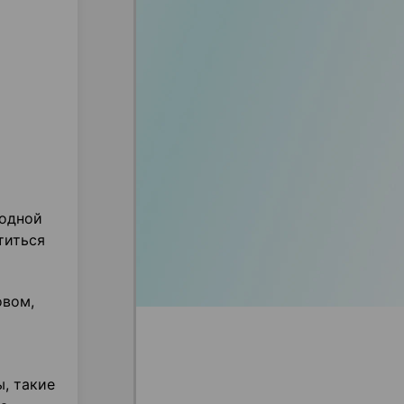
 одной
титься
овом,
, такие