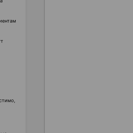
на
иентам
ут
стимо,