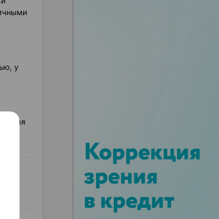
жи
тичными
ью, у
ечения