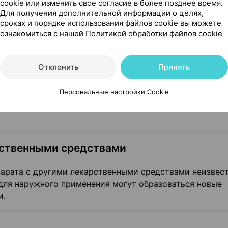
cookie или изменить свое согласие в более позднее время.
Для получения дополнительной информации о целях,
сроках и порядке использования файлов cookie вы можете
веществу или любому из вспомогательных веществ пре
ознакомиться с нашей
Политикой обработки файлов cookie
Отклонить
Принять
ки троксерутина при местном применении в рекоменду
Персональные настройки Cookie
атывании большого количества необходимо провести 
томатическое лечение. При наличии показаний провод
рственными средствами
арата с другими лекарственными средствами неизвест
для наружного применения могут образоваться новые
и.