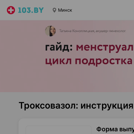
Минск
Троксовазол: инструкци
Форма вып