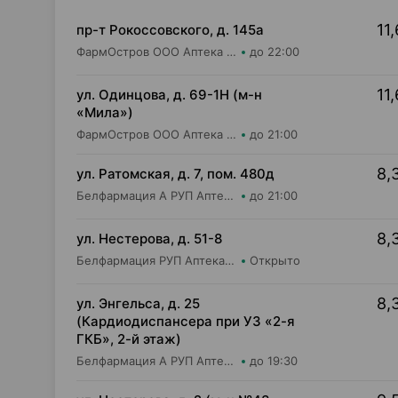
11,
пр-т Рокоссовского, д. 145а
ФармОстров ООО Аптека №9 на Рокоссовского
до 22:00
11,
ул. Одинцова, д. 69-1Н (м-н
«Мила»)
ФармОстров ООО Аптека №16 на Одинцова
до 21:00
8,
ул. Ратомская, д. 7, пом. 480д
Белфармация А РУП Аптека №59
до 21:00
8,
ул. Нестерова, д. 51-8
Белфармация РУП Аптека №90
Открыто
8,
ул. Энгельса, д. 25
(Кардиодиспансера при УЗ «2-я
ГКБ», 2-й этаж)
Белфармация А РУП Аптека №88
до 19:30