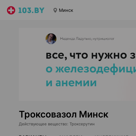
Минск
Троксовазол Минск
Действующее вещество
:
Троксерутин