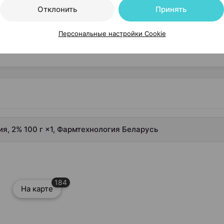
Отклонить
Принять
Персональные настройки Cookie
я, 2% 100 г ×1, Фармтехнология Беларусь
184
На карте