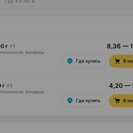
ГДЕ КУПИТЬ
8,36 — 1
0 г
×
1
мтехнология
, Беларусь
Где купить
В к
4,20 — 
 г
×
1
мтехнология
, Беларусь
Где купить
В к