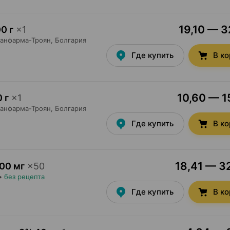
19,10 — 3
0 г
×
1
анфарма-Троян
, Болгария
Где купить
В к
10,60 — 1
 г
×
1
анфарма-Троян
, Болгария
Где купить
В к
18,41 — 32
00 мг
×
50
•
без рецепта
Где купить
В к