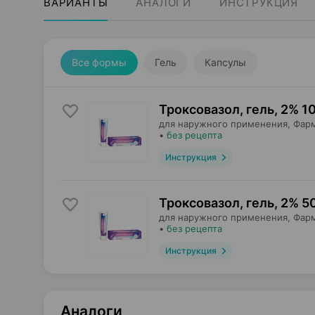
ВАРИАНТЫ
АНАЛОГИ
ИНСТРУКЦИЯ
Все формы
Гель
Капсулы
Троксовазол, гель
,
2% 10
для наружного применения,
Фар
•
без рецепта
Инструкция
Троксовазол, гель
,
2% 50
для наружного применения,
Фар
•
без рецепта
Инструкция
Аналоги