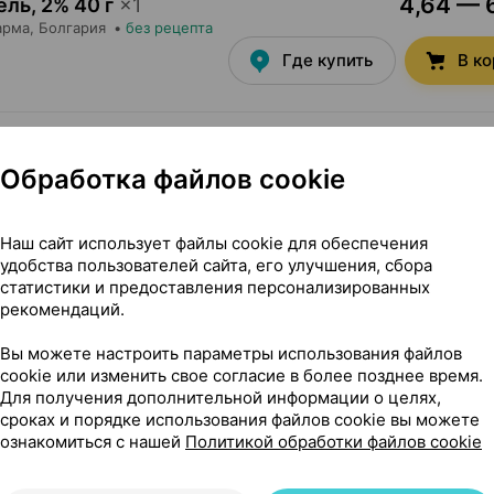
4,64 — 6
ель
,
2% 40 г
×
1
арма
, Болгария
•
без рецепта
Где купить
В к
11,75 — 2
улы
,
200 мг
×
50
 рецепта
Обработка файлов cookie
Где купить
В к
Наш сайт использует файлы cookie для обеспечения
удобства пользователей сайта, его улучшения, сбора
Показать еще
статистики и предоставления персонализированных
рекомендаций.
Вы можете настроить параметры использования файлов
cookie или изменить свое согласие в более позднее время.
Для получения дополнительной информации о целях,
сроках и порядке использования файлов cookie вы можете
ознакомиться с нашей
Политикой обработки файлов cookie
я, 2% 100 г ×1, Фармтехнология Беларусь