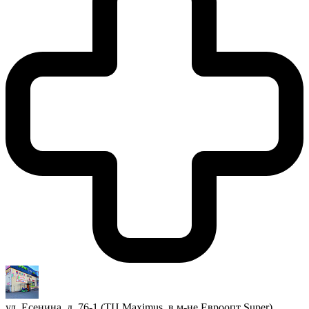
ул. Есенина, д. 76-1 (ТЦ Maximus, в м-не Евроопт Super)