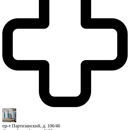
пр-т Партизанский, д. 106/46