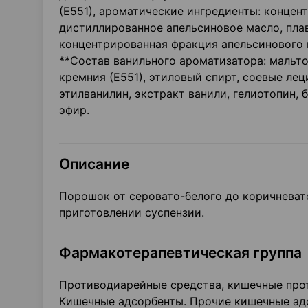
(Е551), ароматические ингредиенты: концен
дистиллированное апельсиновое масло, пла
концентрированная фракция апельсинового м
**Состав ванильного ароматизатора: мальто
кремния (Е551), этиловый спирт, соевые лец
этилванилин, экстракт ванили, гелиотопин, 
эфир.
Описание
Порошок от серовато-белого до коричневат
приготовлении суспензии.
Фармакотерапевтическая группа
Противодиарейные средства, кишечные про
Кишечные адсорбенты. Прочие кишечные ад