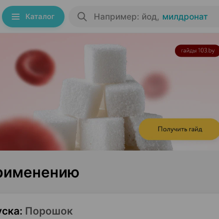
Каталог
Например: йод
,
милдронат
применению
уска
:
Порошок