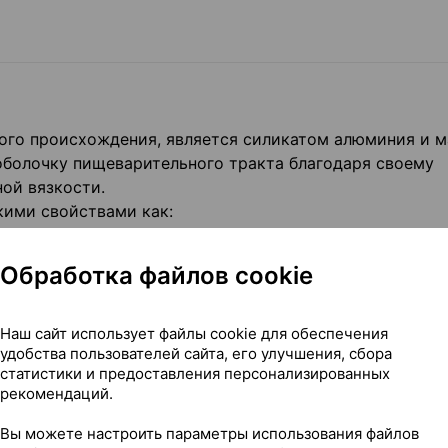
ого происхождения, является силикатом алюминия и м
болочку пищеварительного тракта благодаря своему
ой вязкости.
ими свойствами как:
ть слизистой оболочки желудочно-кишечного тракта 
Обработка файлов cookie
при лечении острой диареи у детей препаратом СМЕК
 стула в течение 72 часов от начала приема лекарств
Наш сайт использует файлы cookie для обеспечения
удобства пользователей сайта, его улучшения, сбора
статистики и предоставления персонализированных
рекомендаций.
ом виде с калом в соответствии с естественным проце
Вы можете настроить параметры использования файлов