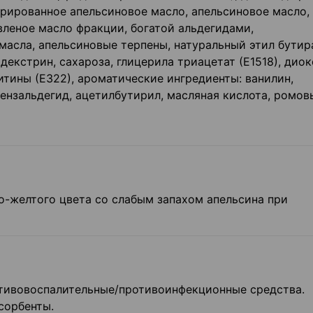
трированное апельсиновое масло, апельсиновое масло,
вленое масло фракции, богатой альдегидами,
асла, апельсиновые терпены, натуральный этил бутира
декстрин, сахароза, глицерила триацетат (Е1518), дио
итины (Е322), ароматические ингредиенты: ванилин,
бензальдегид, ацетилбутирил, масляная кислота, ромов
о-желтого цвета со слабым запахом апельсина при
тивовоспалительные/противоинфекционные средства.
сорбенты.