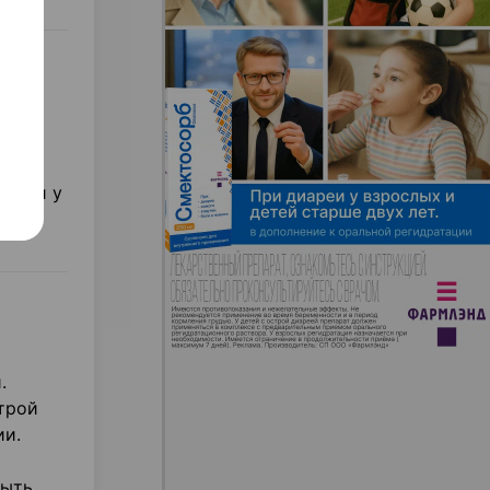
строй
твами у
.
трой
ии.
быть