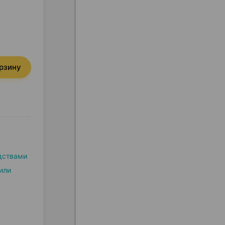
орзину
дствами
или