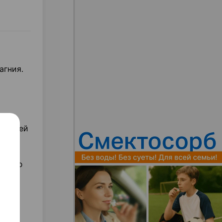
агния.
у детей
ТА®
енного
ссом