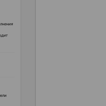
олнения
одит
мели