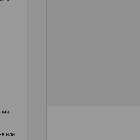
.
ения
ня или