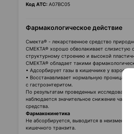
Код АТС:
А07ВС05
Фармакологическое действие
Смекта® - лекарственное средство природн
СМЕКТА® хорошо обволакивает слизистую о
структурному строению и высокой пластичн
СМЕКТА® обладает такими фармакологическ
• Адсорбирует газы в кишечнике у взрослых
• Восстанавливает нормальную проницаемос
с гастроэнтеритом.
По результатам проведенных исследований 
наблюдается значительное снижение частоты
средства.
Фармакокинетика
Не абсорбируется, выводится в неизмененн
кишечного транзита.