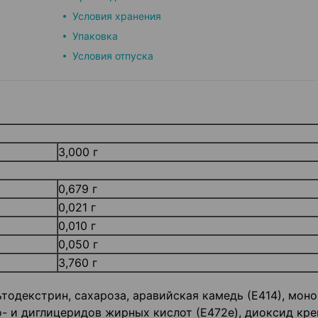
Условия хранения
Упаковка
Условия отпуска
3,000 г
0,679 г
0,021 г
0,010 г
0,050 г
3,760 г
тодекстрин, сахароза, аравийская камедь (Е414), моно
- и диглицеридов жирных кислот (Е472е), диоксид кр