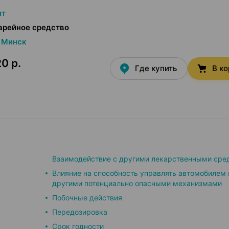
ит
арейное средство
Минск
0 р.
Где купить
В к
Взаимодействие с другими лекарственными сре
Влияние на способность управлять автомобилем 
другими потенциально опасными механизмами
Побочные действия
Передозировка
Срок годности