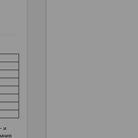
- и
емния