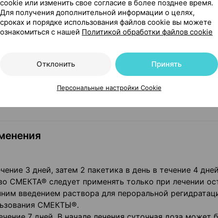
cookie или изменить свое согласие в более позднее время.
Для получения дополнительной информации о целях,
сроках и порядке использования файлов cookie вы можете
ознакомиться с нашей
Политикой обработки файлов cookie
лет в дополнение к оральной регидратации. Лечение о
Отклонить
Принять
ункциональной диареи у взрослых.
, связанной с функциональными кишечными расстройс
Персональные настройки Cookie
менения
чение 3 дней, затем 2 пакетика в день в течение 4 дней
тво СМЕКТА® следует применять только при лечении ос
нним введением раствора для пероральной регидратац
льзования СМЕКТЫ®.
ечение 7 дней. В начале лечения суточная доза может 