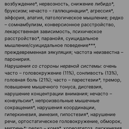
возбуждение*, нервозность, снижение либидо*,
бруксизм; нечасто – галлюцинации*, агрессия*,
эйфория, апатия, патологическое мышление; редко
– сомнамбулизм, конверсионное расстройство,
лекарственная зависимость, психическое
расстройство*, паранойя, суицидальное
мышление/суицидальное поведение***,
преждевременная эякуляция; частота неизвестна –
паронирия.
Нарушения со стороны нервной системы:
очень
часто – головокружение (11%), сонливость (13%),
головная боль (21%); часто – парестезии*, тремор,
повышение мышечного тонуса, дисгевзия,
нарушение концентрации внимания; нечасто –
конвульсии*, непроизвольные мышечные
сокращения*, нарушения координации,
гиперкинезия, амнезия, гипостезия*, нарушение
речи, ортостатическое головокружение, обморок,
мигрень*; редко – кома*, хореоатетоз, дискинезия,