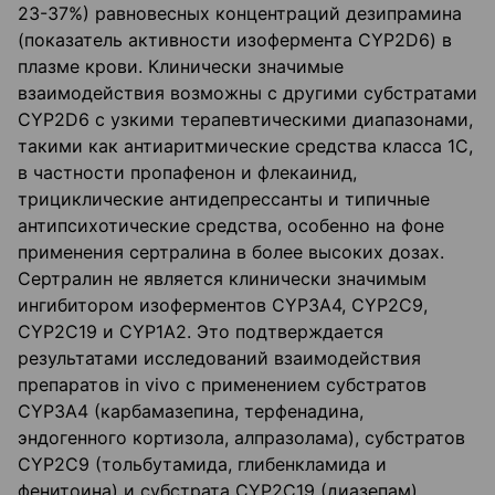
23-37%) равновесных концентраций дезипрамина
(показатель активности изофермента CYP2D6) в
плазме крови. Клинически значимые
взаимодействия возможны с другими субстратами
CYP2D6 с узкими терапевтическими диапазонами,
такими как антиаритмические средства класса 1С,
в частности пропафенон и флекаинид,
трициклические антидепрессанты и типичные
антипсихотические средства, особенно на фоне
применения сертралина в более высоких дозах.
Сертралин не является клинически значимым
ингибитором изоферментов CYP3A4, CYP2C9,
CYP2C19 и CYP1A2. Это подтверждается
результатами исследований взаимодействия
препаратов in vivo с применением субстратов
CYP3A4 (карбамазепина, терфенадина,
эндогенного кортизола, алпразолама), субстратов
CYP2C9 (тольбутамида, глибенкламида и
фенитоина) и субстрата CYP2C19 (диазепам).