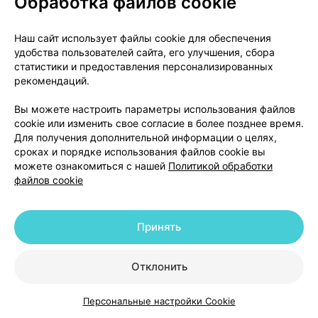
Обработка файлов cookie
неизвестна – серьезные осложнения со стороны
печени (включая гепатит, желтуху и печеночную
Наш сайт использует файлы cookie для обеспечения
недостаточность).
удобства пользователей сайта, его улучшения, сбора
Нарушения со стороны кожи и подкожных тканей:
статистики и предоставления персонализированных
рекомендаций.
часто – сыпь*, повышенное потоотделение; нечасто
– периорбитальный отек*, отек лица, пурпура*,
Вы можете настроить параметры использования файлов
алопеция*, холодный пот, сухость кожи,
cookie или изменить свое согласие в более позднее время.
крапивница*, зуд; редко – дерматит, буллезный
Для получения дополнительной информации о целях,
дерматит, фолликулярная сыпь, изменение
сроках и порядке использования файлов cookie вы
можете ознакомиться с нашей
Политикой обработки
структуры волос, изменение запаха кожи; частота
файлов cookie
неизвестна – редкие случаи тяжелых кожных
нежелательных реакций (ТКНР): синдром
Стивенса-Джонсона и эпидермальный некролиз,
Принять
ангионевротический отек, фоточувствительность,
кожные реакции.
Отклонить
Нарушения со стороны скелетно-мышечной и
соединительной ткани:
часто – артралгия, миалгия;
Персональные настройки Cookie
нечасто – остеоартрит, мышечная слабость, боль в
Каталог
Корзина
Избранное
Профиль