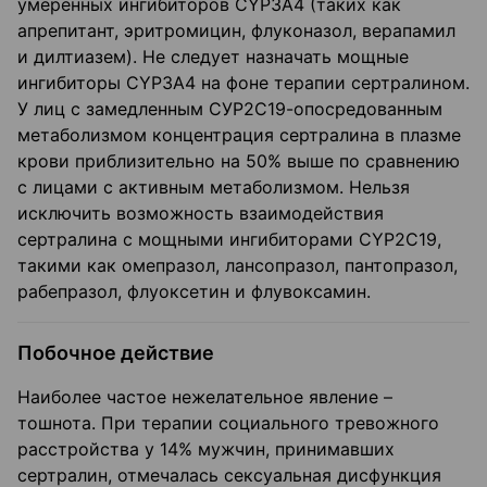
умеренных ингибиторов CYP3A4 (таких как
апрепитант, эритромицин, флуконазол, верапамил
и дилтиазем). Не следует назначать мощные
ингибиторы CYP3A4 на фоне терапии сертралином.
У лиц с замедленным СУР2С19-опосредованным
метаболизмом концентрация сертралина в плазме
крови приблизительно на 50% выше по сравнению
с лицами с активным метаболизмом. Нельзя
исключить возможность взаимодействия
сертралина с мощными ингибиторами CYP2C19,
такими как омепразол, лансопразол, пантопразол,
рабепразол, флуоксетин и флувоксамин.
Побочное действие
Наиболее частое нежелательное явление –
тошнота. При терапии социального тревожного
расстройства у 14% мужчин, принимавших
сертралин, отмечалась сексуальная дисфункция