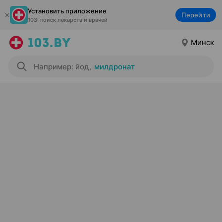
Установить приложение
Перейти
103: поиск лекарств и врачей
Минск
Например: йод
,
милдронат