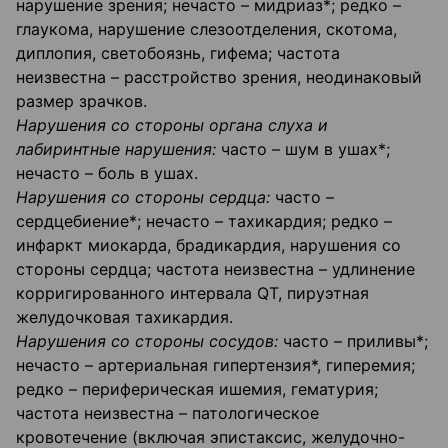
нарушение зрения; нечасто – мидриаз*; редко –
глаукома, нарушение слезоотделения, скотома,
диплопия, светобоязнь, гифема; частота
неизвестна – расстройство зрения, неодинаковый
размер зрачков.
Нарушения со стороны органа слуха и
лабиринтные нарушения:
часто – шум в ушах*;
нечасто – боль в ушах.
Нарушения со стороны сердца:
часто –
сердцебиение*; нечасто – тахикардия; редко –
инфаркт миокарда, брадикардия, нарушения со
стороны сердца; частота неизвестна – удлинение
корригированного интервала QT, пируэтная
желудочковая тахикардия.
Нарушения со стороны сосудов:
часто – приливы*;
нечасто – артериальная гипертензия*, гиперемия;
редко – периферическая ишемия, гематурия;
частота неизвестна – патологическое
кровотечение (включая эпистаксис, желудочно-