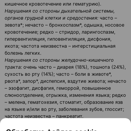
кишечное кровотечение или гематурию).
Нарушения со стороны дыхательной системы,
органов грудной клетки и средостения:
часто –
зевота*; нечасто – бронхоспазм*, одышка, носовое
кровотечение; редко – стридор, ларингоспазм,
гипервентиляция, гиповентиляция, дисфония,
икота; частота неизвестна – интерстициальная
болезнь легких.
Нарушения со стороны желудочно-кишечного
тракта:
очень часто – диарея (18%), тошнота (24%),
сухость во рту (14%); часто – боли в животе*,
рвота*, запор*, диспепсия, вздутие живота; нечасто
– эзофагит, дисфагия, геморрой, повышенное
слюноотделение, отрыжка, изменения языка; редко
– мелена, гематохезия, стоматит, образование язв
на языке и/или во рту, заболевания зубов, глоссит;
частота неизвестна – панкреатит.
Нарушения со стороны печени и желчевыводящих
путей:
редко – нарушения функции печени; частота