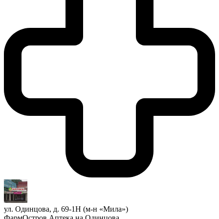
ул. Одинцова, д. 69-1Н (м-н «Мила»)
ФармОстров Аптека на Одинцова