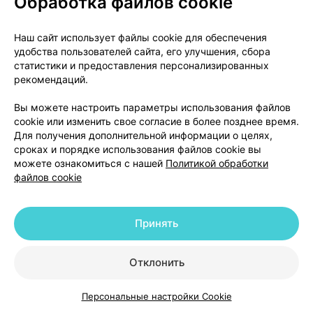
Обработка файлов cookie
- Сильное увлечение азартными играми,
несмотря на серьезные последствия для вас или
Наш сайт использует файлы cookie для обеспечения
семьи;
удобства пользователей сайта, его улучшения, сбора
статистики и предоставления персонализированных
- Измененный или повышенный сексуальный
рекомендаций.
интерес и поведение, вызывающие выраженную
Вы можете настроить параметры использования файлов
озабоченность у вас или других, например,
cookie или изменить свое согласие в более позднее время.
повышенная сексуальная активность;
Для получения дополнительной информации о целях,
сроках и порядке использования файлов cookie вы
- Неконтролируемое, навязчивое желание
можете ознакомиться с нашей
Политикой обработки
делать покупки или тратить деньги;
файлов cookie
- Переедание (употребление большого
количества пищи за короткий промежуток
Принять
времени) или неконтролируемое питание
(употребление большего количества пищи, чем
Отклонить
обычно, и больше, чем необходимо для
удовлетворения вашего голода)*;
Персональные настройки Cookie
Каталог
Корзина
Избранное
Профиль