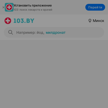
Установить приложение
Перейти
103: поиск лекарств и врачей
Минск
Например: йод
,
милдронат