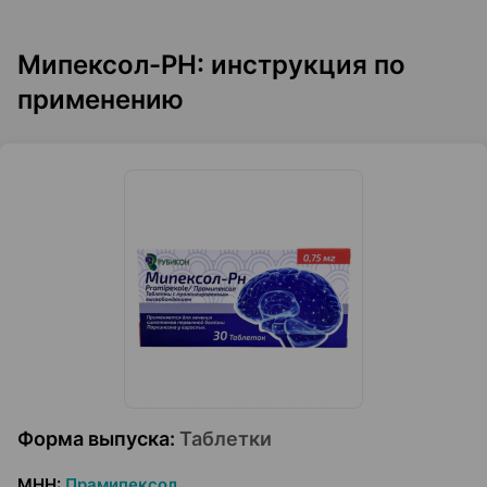
Мипексол-PH: инструкция по
применению
Форма выпуска
:
Таблетки
МНН
:
Прамипексол