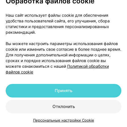
Обработка файлов cookie
- после прекращения приема или уменьшения дозы
препарата Мипексол-Рн могут возникнуть: апатия,
Наш сайт использует файлы cookie для обеспечения
тревожность, депрессия, усталость, потливость
удобства пользователей сайта, его улучшения, сбора
или боль (так называемый синдром отмены
статистики и предоставления персонализированных
агонистов дофаминовых рецепторов).
рекомендаций.
Сообщите лечащему врачу, если у вас есть какой-
Вы можете настроить параметры использования файлов
cookie или изменить свое согласие в более позднее время.
либо изданных видов поведения; он обсудит с
Для получения дополнительной информации о целях,
вами способы управления или уменьшения
сроках и порядке использования файлов cookie вы
симптомов.
можете ознакомиться с нашей
Политикой обработки
файлов cookie
Для нежелательных реакций, отмеченных «*»,
невозможно точно оценить частоту, поскольку
данные нежелательные реакции не наблюдались в
Принять
клинических исследованиях у 2762 пациентов
получавших прамипексол. Категория частоты,
Отклонить
вероятно, не превышает «нечасто».
Персональные настройки Cookie
Сообщение о нежелательных реакциях
Каталог
Корзина
Избранное
Профиль