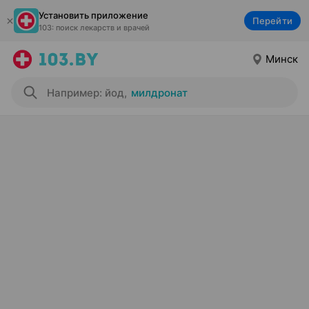
Установить приложение
Перейти
103: поиск лекарств и врачей
Минск
Например: йод
,
милдронат