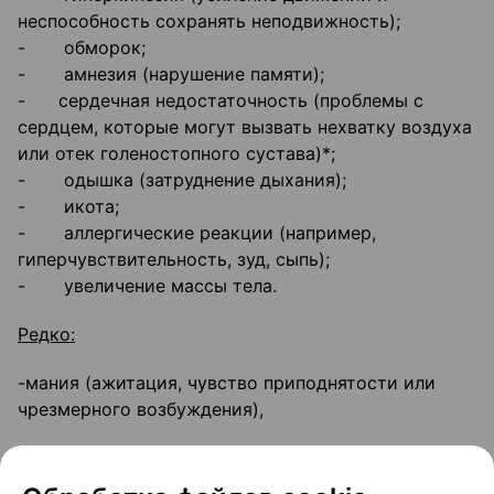
неспособность сохранять неподвижность);
- обморок;
- амнезия (нарушение памяти);
- сердечная недостаточность (проблемы с
сердцем, которые могут вызвать нехватку воздуха
или отек голеностопного сустава)*;
- одышка (затруднение дыхания);
- икота;
- аллергические реакции (например,
гиперчувствительность, зуд, сыпь);
- увеличение массы тела.
Редко:
-мания (ажитация, чувство приподнятости или
чрезмерного возбуждения),
Неизвестно: