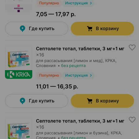
Популярно
Инструкция
7,05 — 17,97 р.
Где купить
В корзину
Септолете тотал, таблетки
,
3 мг+1 мг
×
16
для рассасывания [лимон и мед],
КРКА
,
Словения
•
без рецепта
Популярно
Инструкция
11,01 — 16,35 р.
Где купить
В корзину
Септолете тотал, таблетки
,
3 мг+1 мг
×
16
для рассасывания [лимон и бузина],
КРКА
,
Словения
•
без рецепта