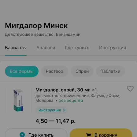
Мигдалор Минск
Действующее вещество
:
Бензидамин
Варианты
Аналоги
Где купить
Инструкция
Все формы
Раствор
Спрей
Таблетки
Мигдалор, спрей
,
30 мл
×
1
для местного применения,
Флумед-Фарм
,
Молдова
•
без рецепта
Инструкция
4,50 — 11,47 р.
Где купить
В корзину