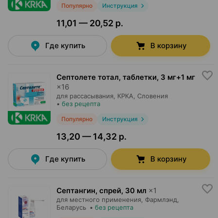
Популярно
Инструкция
11,01 — 20,52 р.
Где купить
В корзину
Септолете тотал, таблетки
,
3 мг+1 мг
×
16
для рассасывания,
КРКА
, Словения
•
без рецепта
Популярно
Инструкция
13,20 — 14,32 р.
Где купить
В корзину
Септангин, спрей
,
30 мл
×
1
для местного применения,
Фармлэнд
,
Беларусь
•
без рецепта