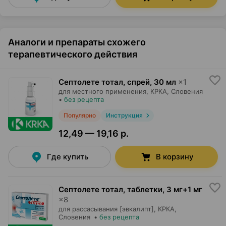
Аналоги и препараты схожего
терапевтического действия
Септолете тотал, спрей
,
30 мл
×
1
для местного применения,
КРКА
, Словения
•
без рецепта
Популярно
Инструкция
12,49 — 19,16 р.
Где купить
В корзину
Септолете тотал, таблетки
,
3 мг+1 мг
×
8
для рассасывания [эвкалипт],
КРКА
,
Словения
•
без рецепта