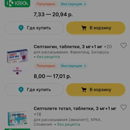
Популярно
Инструкция
7,33 — 20,94 р.
Где купить
В корзину
Септангин, таблетки
,
3 мг+1 мг
×
20
для рассасывания,
Фармлэнд
, Беларусь
•
без рецепта
Популярно
Инструкция
8,00 — 17,01 р.
Где купить
В корзину
Септолете тотал, таблетки
,
3 мг+1 мг
×
16
для рассасывания [эвкалипт],
КРКА
,
Словения
•
без рецепта