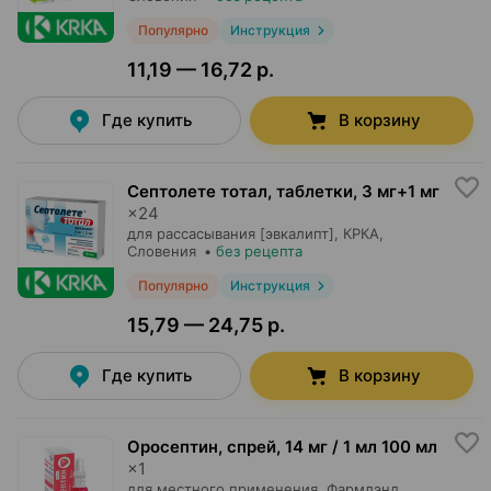
Популярно
Инструкция
11,19 — 16,72 р.
Где купить
В корзину
Септолете тотал, таблетки
,
3 мг+1 мг
×
24
для рассасывания [эвкалипт],
КРКА
,
Словения
•
без рецепта
Популярно
Инструкция
15,79 — 24,75 р.
Где купить
В корзину
Оросептин, спрей
,
14 мг / 1 мл 100 мл
×
1
для местного применения,
Фармлэнд
,