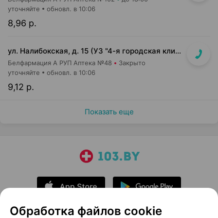
уточняйте
обновл. в 10:06
8,96 р.
ул. Налибокская, д. 15 (УЗ "4-я городская клиническая детская п-ка")
Белфармация А РУП Аптека №48
Закрыто
уточняйте
обновл. в 10:06
9,12 р.
Показать еще
Обработка файлов cookie