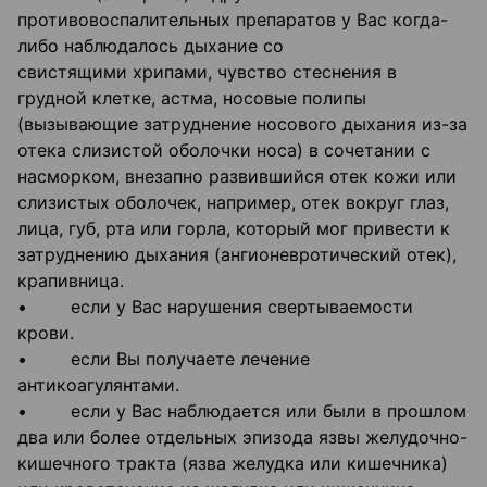
противовоспалительных препаратов у Вас когда-
либо наблюдалось дыхание со
свистящими хрипами, чувство стеснения в
грудной клетке, астма, носовые полипы
(вызывающие затруднение носового дыхания из-за
отека слизистой оболочки носа) в сочетании с
насморком, внезапно развившийся отек кожи или
слизистых оболочек, например, отек вокруг глаз,
лица, губ, рта или горла, который мог привести к
затруднению дыхания (ангионевротический отек),
крапивница.
• если у Вас нарушения свертываемости
крови.
• если Вы получаете лечение
антикоагулянтами.
• если у Вас наблюдается или были в прошлом
два или более отдельных эпизода язвы желудочно-
кишечного тракта (язва желудка или кишечника)