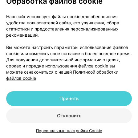
Обработка файлов cookie
появление язвы в желудочно-кишечном
тракте (что вызывает боль в животе).
Наш сайт использует файлы cookie для обеспечения
удобства пользователей сайта, его улучшения, сбора
Желудочно-кишечные кровотечения, язвы или
статистики и предоставления персонализированных
перфорация желудочно-кишечного тракта могут
рекомендаций.
иметь тяжелое течение и приводить к летальному
исходу, особенно у пожилых людей.
Вы можете настроить параметры использования файлов
cookie или изменить свое согласие в более позднее время.
Если у Вас ранее наблюдались какие-либо
Для получения дополнительной информации о целях,
сроках и порядке использования файлов cookie вы
нарушения со стороны желудочно-кишечного
можете ознакомиться с нашей
Политикой обработки
тракта из-за длительного применения НПВП,
файлов cookie
следует немедленно сообщить об этом Вашему
лечащему врачу. Это особенно важно у пожилых
пациентов. Врач может контролировать Ваше
Принять
состояние во время лечения.
Отклонить
При возникновении нарушений зрения, связанных
с применением препарата Локсидол- Реб, не
Персональные настройки Cookie
следует управлять транспортными средствами и
Каталог
Корзина
Избранное
Профиль