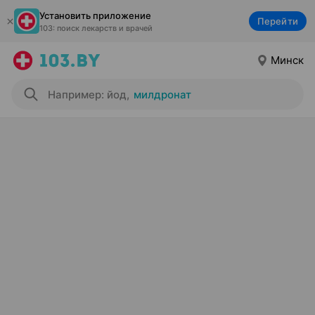
Установить приложение
Перейти
103: поиск лекарств и врачей
Минск
Например: йод
,
милдронат