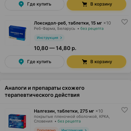
Где купить
В корзину
Локсидол-реб, таблетки
,
15 мг
×
10
Реб-Фарма
, Беларусь
•
без рецепта
Инструкция
10,80 — 14,80 р.
Где купить
В корзину
Аналоги и препараты схожего
терапевтического действия
Налгезин, таблетки
,
275 мг
×
10
покрытые пленочной оболочкой,
КРКА
,
Словения
•
без рецепта
Популярно
Инструкция