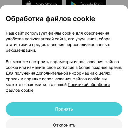
Обработка файлов cookie
О проекте
Новости проекта
Наш сайт использует файлы cookie для обеспечения
удобства пользователей сайта, его улучшения, сбора
Размещение рекламы
Медицинский маркетинг
статистики и предоставления персонализированных
Публичный договор
Доставка
рекомендаций.
Пользовательское соглашение
Вы можете настроить параметры использования файлов
Способы оплаты
Вакансии
Партнеры
cookie или изменить свое согласие в более позднее время.
Написать руководителю 103.by
Для получения дополнительной информации о целях,
сроках и порядке использования файлов cookie вы
Написать в поддержку
можете ознакомиться с нашей
Политикой обработки
Персональные настройки Cookie
файлов cookie
Обработка персональных данных
Принять
© 2026 ООО «Артокс Лаб», УНП 191700409 | 220012, Республика Беларусь,
г. Минск, улица Толбухина, 2, пом. 16 | help@103.by
|
Служба поддержки
+375 291212755
Отклонить