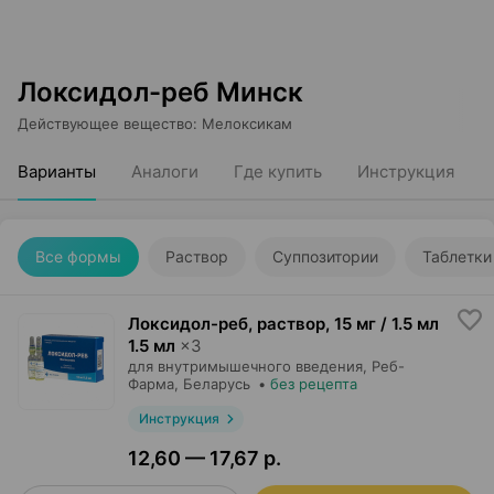
Локсидол-реб Минск
Действующее вещество
:
Мелоксикам
Варианты
Аналоги
Где купить
Инструкция
Все формы
Раствор
Суппозитории
Таблетки
Локсидол-реб, раствор
,
15 мг / 1.5 мл
1.5 мл
×
3
для внутримышечного введения,
Реб-
Фарма
, Беларусь
•
без рецепта
Инструкция
12,60 — 17,67 р.