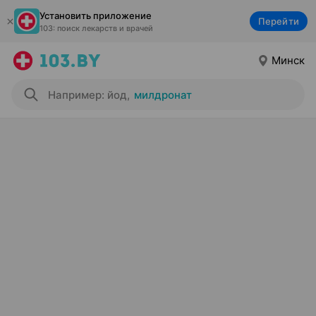
Установить приложение
Перейти
103: поиск лекарств и врачей
Минск
Например: йод
,
милдронат