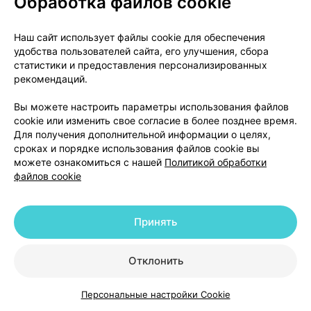
Обработка файлов cookie
должны применяться одновременно у пациентов с
почечной недостаточностью легкой или средней
Наш сайт использует файлы cookie для обеспечения
степени тяжести (клиренс креатинина 45-78 мл/
удобства пользователей сайта, его улучшения, сбора
мин.), мелоксикам не должен приниматься в
статистики и предоставления персонализированных
течение 2 дней после введения пеметрекседа.
рекомендаций.
Если комбинация мелоксикама и пеметрекседа
необходима, рекомендуется тщательное
Вы можете настроить параметры использования файлов
cookie или изменить свое согласие в более позднее время.
наблюдение за пациентом, особенно в связи с
Для получения дополнительной информации о целях,
миелосупрессией и побочными эффектами со
сроках и порядке использования файлов cookie вы
стороны желудочно-кишечного тракта. У
можете ознакомиться с нашей
Политикой обработки
пациентов с тяжелой почечной недостаточностью
файлов cookie
(клиренс креатинина <45 мл/ мин.) одновременное
применение мелоксикама и пеметрекседа не
Принять
рекомендуется. У пациентов с нормальной
функцией почек (клиренс креатинина ≥80 мл/мин.)
применение мелоксикама в дозе 15 мг может
Отклонить
привести к снижению клиренса пеметрекседа и,
следовательно, усилению его побочного действия.
Персональные настройки Cookie
Каталог
Корзина
Избранное
Профиль
Таким образом, одновременно применять