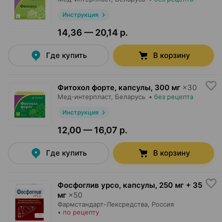
Инструкция
14,36 — 20,14 р.
Где купить
В корзину
Фитохол форте, капсулы
,
300 мг
×
30
Мед-интерпласт
, Беларусь
•
без рецепта
Инструкция
12,00 — 16,07 р.
Где купить
В корзину
Фосфоглив урсо, капсулы
,
250 мг + 35
мг
×
50
Фармстандарт-Лексредства
, Россия
•
по рецепту