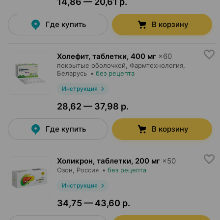
14,86 — 20,61 р.
Где купить
В корзину
Холефит, таблетки
,
400 мг
×
60
покрытые оболочкой,
Фармтехнология
,
Беларусь
•
без рецепта
Инструкция
28,62 — 37,98 р.
Где купить
В корзину
Холикрон, таблетки
,
200 мг
×
50
Озон
, Россия
•
без рецепта
Инструкция
34,75 — 43,60 р.