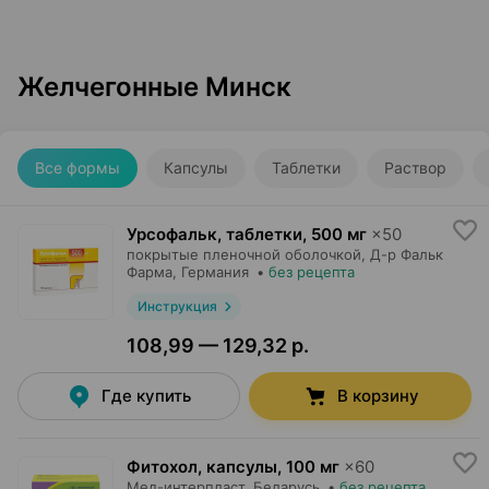
Желчегонные Минск
Все формы
Капсулы
Таблетки
Раствор
Урсофальк, таблетки
,
500 мг
×
50
покрытые пленочной оболочкой,
Д-р Фальк
Фарма
, Германия
•
без рецепта
Инструкция
108,99 — 129,32 р.
Где купить
В корзину
Фитохол, капсулы
,
100 мг
×
60
Мед-интерпласт
, Беларусь
•
без рецепта