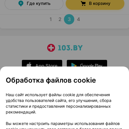
Где купить
В корзину
1
2
3
4
Обработка файлов cookie
О проекте
Новости проекта
Наш сайт использует файлы cookie для обеспечения
удобства пользователей сайта, его улучшения, сбора
Размещение рекламы
Медицинский маркетинг
статистики и предоставления персонализированных
Публичный договор
Доставка
рекомендаций.
Пользовательское соглашение
Вы можете настроить параметры использования файлов
Способы оплаты
Вакансии
Партнеры