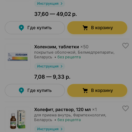
Инструкция
37,60 — 49,02 р.
Где купить
В корзину
Холензим, таблетки
×
50
покрытые оболочкой,
Белмедпрепараты
,
Беларусь
•
без рецепта
Инструкция
7,08 — 9,33 р.
Где купить
В корзину
Холефит, раствор
,
120 мл
×
1
для приема внутрь,
Фармтехнология
,
Беларусь
•
без рецепта
Инструкция