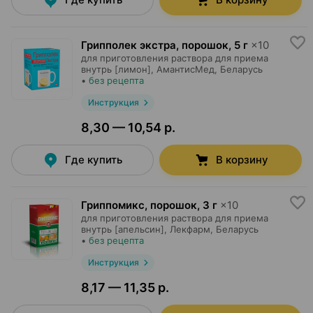
Грипполек экстра, порошок
,
5 г
×
10
для приготовления раствора для приема
внутрь [лимон],
АмантисМед
, Беларусь
•
без рецепта
Инструкция
8,30 — 10,54 р.
Где купить
В корзину
Гриппомикс, порошок
,
3 г
×
10
для приготовления раствора для приема
внутрь [апельсин],
Лекфарм
, Беларусь
•
без рецепта
Инструкция
8,17 — 11,35 р.