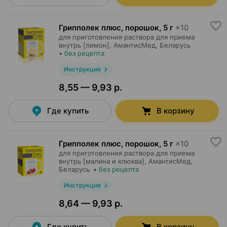
Грипполек плюс, порошок
,
5 г
×
10
для приготовления раствора для приема
внутрь [лимон],
АмантисМед
, Беларусь
•
без рецепта
Инструкция
8,55 — 9,93 р.
Где купить
В корзину
Грипполек плюс, порошок
,
5 г
×
10
для приготовления раствора для приема
внутрь [малина и клюква],
АмантисМед
,
Беларусь
•
без рецепта
Инструкция
8,64 — 9,93 р.
Где купить
В корзину