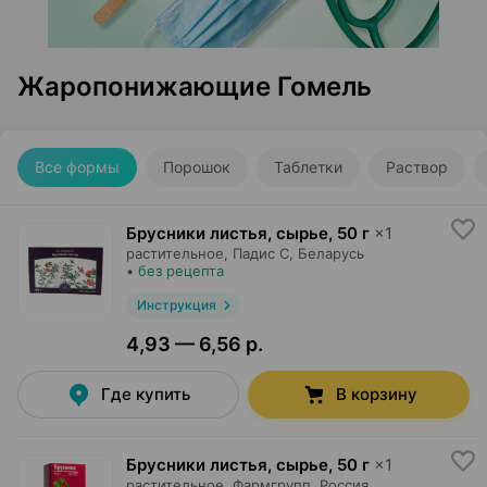
Жаропонижающие Гомель
Все формы
Порошок
Таблетки
Раствор
Брусники листья, сырье
,
50 г
×
1
растительное,
Падис С
, Беларусь
•
без рецепта
Инструкция
4,93 — 6,56 р.
Где купить
В корзину
Брусники листья, сырье
,
50 г
×
1
растительное,
Фармгрупп
, Россия