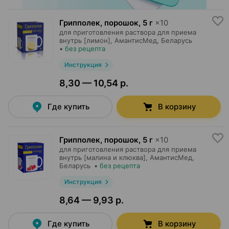
Грипполек, порошок
,
5 г
×
10
для приготовления раствора для приема
внутрь [лимон],
АмантисМед
, Беларусь
•
без рецепта
Инструкция
8,30 — 10,54 р.
Где купить
В корзину
Грипполек, порошок
,
5 г
×
10
для приготовления раствора для приема
внутрь [малина и клюква],
АмантисМед
,
Беларусь
•
без рецепта
Инструкция
8,64 — 9,93 р.
Где купить
В корзину