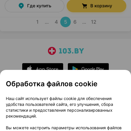
Где купить
В корзину
1
…
4
5
6
…
12
Обработка файлов cookie
О проекте
Новости проекта
Наш сайт использует файлы cookie для обеспечения
удобства пользователей сайта, его улучшения, сбора
Размещение рекламы
Медицинский маркетинг
статистики и предоставления персонализированных
Публичный договор
Доставка
рекомендаций.
Пользовательское соглашение
Вы можете настроить параметры использования файлов
Способы оплаты
Вакансии
Партнеры