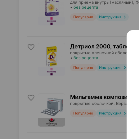
для приема внутрь [масляный],
Ф
•
без рецепта
Популярно
Инструкция
Детриол 2000, таблетки
покрытые пленочной оболочкой,
•
без рецепта
Популярно
Инструкция
Мильгамма композитум,
покрытые оболочкой,
Вёрваг Фа
Популярно
Инструкция