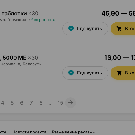
45,90 — 59
 таблетки
×
30
рма
, Германия
•
без рецепта
Где купить
В к
16,00 — 1
,
5000 МЕ
×
30
Фармлэнд
, Беларусь
Где купить
В к
4
5
6
7
8
…
15
кте
Новости проекта
Размещение рекламы