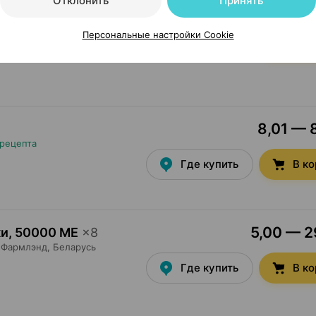
Отклонить
Принять
10,56 — 12
таблетки
,
500 мг +
Персональные настройки Cookie
сь
•
без рецепта
Где купить
В к
8,01 — 8
 рецепта
Где купить
В к
5,00 — 29
ки
,
50000 МЕ
×
8
Фармлэнд
, Беларусь
Где купить
В к