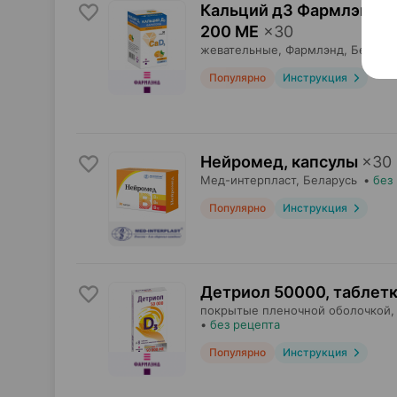
Кальций д3 Фармлэнд, 
200 МЕ
×
30
жевательные,
Фармлэнд
, Белару
Популярно
Инструкция
Нейромед, капсулы
×
30
Мед-интерпласт
, Беларусь
•
без
Популярно
Инструкция
Детриол 50000, таблет
покрытые пленочной оболочкой,
•
без рецепта
Популярно
Инструкция