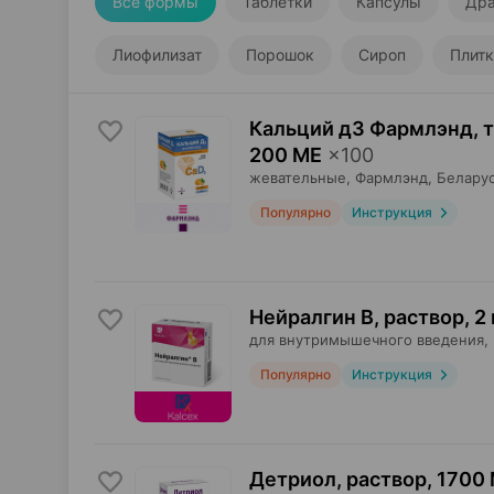
Все формы
Таблетки
Капсулы
Др
Лиофилизат
Порошок
Сироп
Плитк
Кальций д3 Фармлэнд, 
200 МЕ
×
100
жевательные,
Фармлэнд
, Белару
Популярно
Инструкция
Нейралгин В, раствор
,
2
для внутримышечного введения,
Популярно
Инструкция
Детриол, раствор
,
1700 