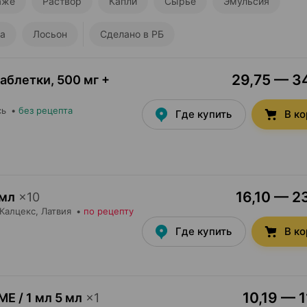
аже
Раствор
Капли
Сырье
Эмульсия
а
Лосьон
Сделано в РБ
29,75 — 34
таблетки
,
500 мг +
сь
•
без рецепта
Где купить
В к
16,10 — 23
 мл
×
10
Калцекс
, Латвия
•
по рецепту
Где купить
В к
10,19 — 1
МЕ / 1 мл 5 мл
×
1