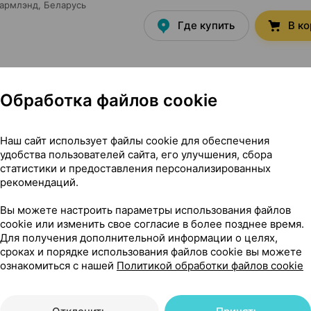
армлэнд
, Беларусь
Где купить
В к
Обработка файлов cookie
9,49 — 10
,
2000 МЕ
×
30
Фармлэнд
, Беларусь
Где купить
В к
Наш сайт использует файлы cookie для обеспечения
удобства пользователей сайта, его улучшения, сбора
статистики и предоставления персонализированных
рекомендаций.
Вы можете настроить параметры использования файлов
77,27 — 99
 таблетки
×
60
cookie или изменить свое согласие в более позднее время.
рма
, Германия
•
без рецепта
Для получения дополнительной информации о целях,
сроках и порядке использования файлов cookie вы можете
Где купить
В к
ознакомиться с нашей
Политикой обработки файлов cookie