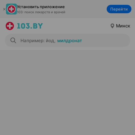
Установить приложение
Перейти
103: поиск лекарств и врачей
Минск
Например: йод
,
милдронат