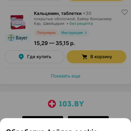
Кальцемин, таблетки
×
30
покрытые оболочкой,
Байер Консьюмер
Кэр
, Швейцария
•
без рецепта
Популярно
Инструкция
15,29 — 35,15 р.
Где купить
В корзину
Показать еще