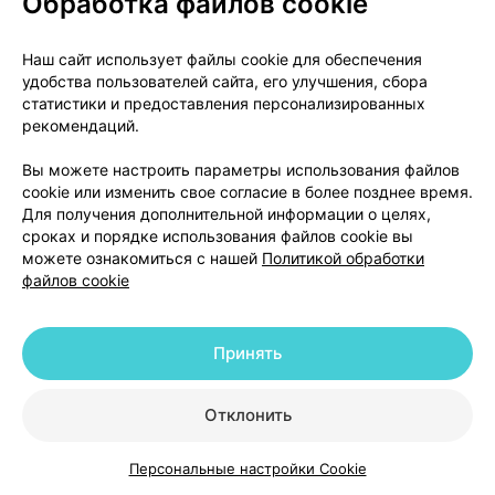
Обработка файлов cookie
Наш сайт использует файлы cookie для обеспечения
О проекте
Новости проекта
удобства пользователей сайта, его улучшения, сбора
статистики и предоставления персонализированных
Размещение рекламы
Медицинский маркетинг
рекомендаций.
Публичный договор
Доставка
Пользовательское соглашение
Вы можете настроить параметры использования файлов
cookie или изменить свое согласие в более позднее время.
Способы оплаты
Вакансии
Партнеры
Для получения дополнительной информации о целях,
Написать руководителю 103.by
сроках и порядке использования файлов cookie вы
можете ознакомиться с нашей
Политикой обработки
Написать в поддержку
файлов cookie
Персональные настройки Cookie
Обработка персональных данных
Принять
© 2026 ООО «Артокс Лаб», УНП 191700409 | 220012, Республика Беларусь,
г. Минск, улица Толбухина, 2, пом. 16 | help@103.by
|
Служба поддержки
Отклонить
+375 291212755
Персональные настройки Cookie
Каталог
Корзина
Избранное
Профиль