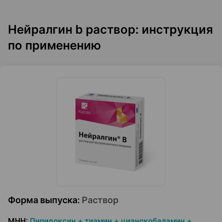
Нейралгин b раствор: инструкция
по применению
Форма выпуска
:
Раствор
МНН
:
Пиридоксин + тиамин + цианокобаламин +