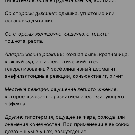
гипертензия, боль в грудной клетке, аритмии.
Со стороны дыхания:
одышка, угнетение или
остановка дыхания.
Со стороны желудочно-кишечного тракта:
тошнота, рвота.
Аллергические реакции:
кожная сыпь, крапивница,
кожный зуд, ангионевротический отек,
генерализованный эксфолиативный дерматит,
анафилактоидные реакции, конъюнктивит, ринит.
Местные реакции:
ощущение легкого жжения,
которое исчезает с развитием анестезирующего
эффекта.
Другие:
гипотермия, ощущение жара, холода или
онемения конечностей. При применении в высоких
дозах - шум в ушах, возбуждение.