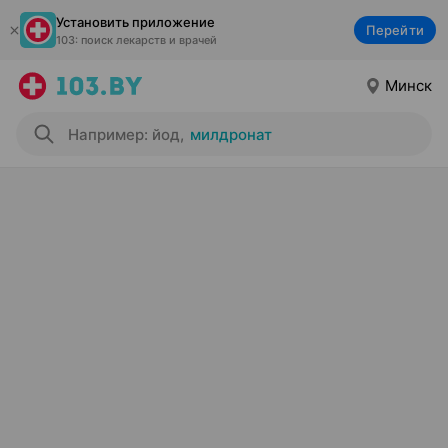
Установить приложение
Перейти
103: поиск лекарств и врачей
Минск
Например: йод
,
милдронат