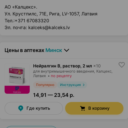
АО «Калцекс».
Ул. Крустпилс, 71Е, Рига, LV-1057, Латвия
Тел.:+371 67083320
Эл. почта: kalceks@kalceks.lv
Цены в аптеках
Минск
Нейралгин В, раствор
,
2 мл
×
10
для внутримышечного введения,
Калцекс
,
Латвия
•
по рецепту
Популярно
Инструкция
14,91 — 23,54 р.
Где купить
В корзину