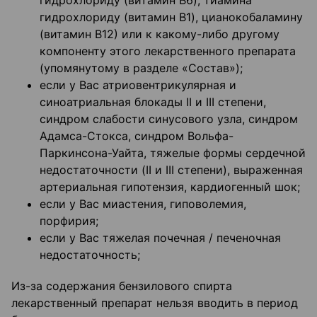
гидрохлориду (витамин B6), тиамина
гидрохлориду (витамин B1), цианокобаламину
(витамин В12) или к какому-либо другому
компоненту этого лекарственного препарата
(упомянутому в разделе «Состав»);
если у Вас атриовентрикулярная и
синоатриальная блокады II и III степени,
синдром слабости синусового узла, синдром
Адамса-Стокса, синдром Вольфа-
Паркинсона-Уайта, тяжелые формы сердечной
недостаточности (II и III степени), выраженная
артериальная гипотензия, кардиогенный шок;
если у Вас миастения, гиповолемия,
порфирия;
если у Вас тяжелая почечная / печеночная
недостаточность;
Из-за содержания бензилового спирта
лекарственный препарат нельзя вводить в период