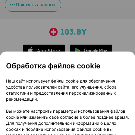
Показать аналоги
Обработка файлов cookie
О проекте
Новости проекта
Наш сайт использует файлы cookie для обеспечения
удобства пользователей сайта, его улучшения, сбора
Размещение рекламы
Медицинский маркетинг
статистики и предоставления персонализированных
Публичный договор
Доставка
рекомендаций.
Пользовательское соглашение
Вы можете настроить параметры использования файлов
Способы оплаты
Вакансии
Партнеры
cookie или изменить свое согласие в более позднее время.
Написать руководителю 103.by
Для получения дополнительной информации о целях,
сроках и порядке использования файлов cookie вы
Написать в поддержку