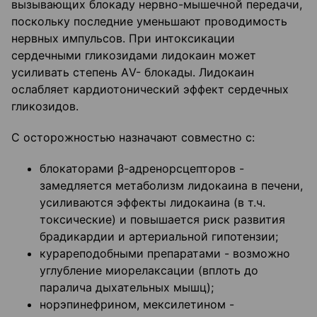
вызывающих блокаду нервно-мышечной передачи,
поскольку последние уменьшают проводимость
нервных импульсов. При интоксикации
сердечными гликозидами лидокаин может
усиливать степень АV- блокады. Лидокаин
ослабляет кардиотонический эффект сердечных
гликозидов.
С осторожностью назначают совместно с:
блокаторами β-адренорсцепторов -
замедляется метаболизм лидокаина в печени,
усиливаются эффекты лидокаина (в т.ч.
токсические) и повышается риск развития
брадикардии и артериальной гипотензии;
курареподобными препаратами - возможно
углубление миорелаксации (вплоть до
паралича дыхательных мышц);
норэпинефрином, мексилетином -