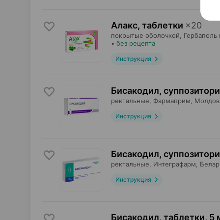
Алакс, таблетки
×
20
покрытые оболочкой,
Гербаполь 
•
без рецепта
Инструкция
Бисакодил, суппозитор
ректальные,
Фармаприм
, Молдов
Инструкция
Бисакодил, суппозитор
ректальные,
Интеграфарм
, Белар
Инструкция
Бисакодил, таблетки
,
5 