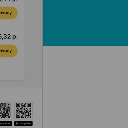
орзину
,32 р.
орзину