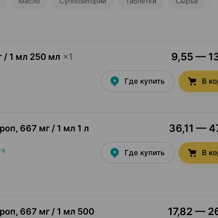
Масло
Суппозитории
Таблетки
Сырье
9,55 — 13
 / 1 мл 250 мл
×
1
Где купить
В к
36,11 — 4
ироп
,
667 мг / 1 мл 1 л
та
Где купить
В к
17,82 — 2
ироп
,
667 мг / 1 мл 500