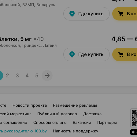
оболочкой,
БЗМП
, Беларусь
Где купить
В к
4,85 — 6
блетки
,
5 мг
×
40
оболочкой,
Гриндекс
, Латвия
Где купить
В к
2
3
4
5
кте
Новости проекта
Размещение рекламы
ский маркетинг
Публичный договор
Доставка
е соглашение
Способы оплаты
Вакансии
Партнеры
ть руководителю 103.by
Написать в поддержку