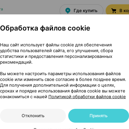
та
Где купить
В к
Обработка файлов cookie
11,19 — 1
Наш сайт использует файлы cookie для обеспечения
ироп
,
667 мг / 1 мл 15
удобства пользователей сайта, его улучшения, сбора
статистики и предоставления персонализированных
та
Где купить
В к
рекомендаций.
Вы можете настроить параметры использования файлов
cookie или изменить свое согласие в более позднее время.
Для получения дополнительной информации о целях,
сроках и порядке использования файлов cookie вы можете
9,90 — 15
ироп
,
667 мг / 1 мл 250
ознакомиться с нашей
Политикой обработки файлов cookie
та
Где купить
В к
Отклонить
Принять