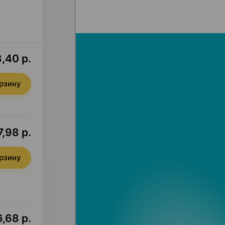
,40 р.
орзину
7,98 р.
орзину
6,68 р.