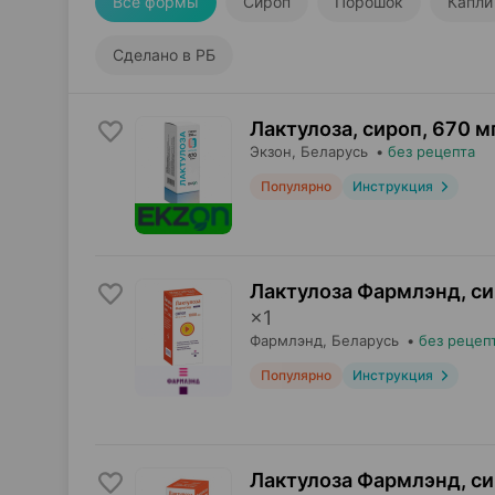
Все формы
Сироп
Порошок
Капли
Сделано в РБ
Лактулоза, сироп
,
670 мг
Экзон
, Беларусь
•
без рецепта
Популярно
Инструкция
Лактулоза Фармлэнд, с
×
1
Фармлэнд
, Беларусь
•
без рецеп
Популярно
Инструкция
Лактулоза Фармлэнд, с