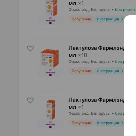
мл
×
1
Фармлэнд
, Беларусь
•
без рецеп
Популярно
Инструкция
Лактулоза Фармлэнд, с
мл
×
10
Фармлэнд
, Беларусь
•
без рецеп
Популярно
Инструкция
Лактулоза Фармлэнд, с
мл
×
1
Фармлэнд
, Беларусь
•
без рецеп
Популярно
Инструкция