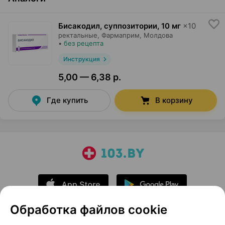
Бисакодил, суппозитории
,
10 мг
×
10
ректальные,
Фармаприм
, Молдова
•
без рецепта
Инструкция
5,00 — 6,38 р.
Где купить
В корзину
Обработка файлов cookie