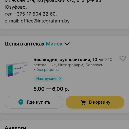
Минский р-н, Юзуфовский с/с, 8-5, р-н а\г
Юзуфово,
тел.+375 17 504 22 60,
e-mail: office@integrafarm.by
Цены в аптеках
Минск
Бисакодил, суппозитории
,
10 мг
×
10
ректальные,
Интеграфарм
, Беларусь
•
без рецепта
Инструкция
5,00 — 6,00 р.
Где купить
В корзину
Аналоги