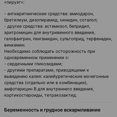
«пируэт»:
- антиаритмические средства: амиодарон,
бретилиум, дизопирамид, хинидин, соталол;
- другие средства: астемизол, бепридил,
эритромицин для внутривенного введения,
галофантрин, пенгамидин, сультоприд, терфенадин,
винкамин.
Необходимо соблюдать осторожность при
одновременном применении с:
- сердечными гликозидами;
- другими препаратами, приводящими к
выведению калия: калийуретические мочегонные
средства (отдельно или в комбинации),
амфотерицин В для внутреннего введения,
кортикостероиды, тетракозактид.
Беременность и грудное вскармливание