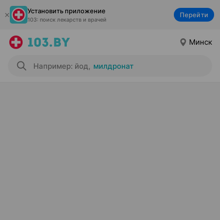
Установить приложение
Перейти
103: поиск лекарств и врачей
Минск
Например: йод
,
милдронат