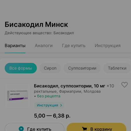
Бисакодил Минск
Действующее вещество
:
Бисакодил
Варианты
Аналоги
Где купить
Инструкция
Все формы
Сироп
Суппозитории
Таблетки
Бисакодил, суппозитории
,
10 мг
×
10
ректальные,
Фармаприм
, Молдова
•
без рецепта
Инструкция
5,00 — 6,38 р.
Где купить
В корзину