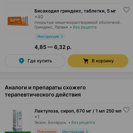
Бисакодил гриндекс, таблетки
,
5 мг
×
40
покрытые кишечнорастворимой оболочкой,
Гриндекс
, Латвия
•
без рецепта
Инструкция
4,85 — 6,32 р.
Где купить
В корзину
Аналоги и препараты схожего
терапевтического действия
Лактулоза, сироп
,
670 мг / 1 мл 250 мл
×
1
Экзон
, Беларусь
•
без рецепта
Популярно
Инструкция