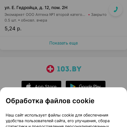
ул. Е. Гедройца, д. 12, пом. 2Н
Экомаркет ООО Аптека №1 второй категории
Закрыто
0.5 шт.
обновл. вчера
5,24 р.
Показать еще
Обработка файлов cookie
О проекте
Новости проекта
Наш сайт использует файлы cookie для обеспечения
удобства пользователей сайта, его улучшения, сбора
Размещение рекламы
Медицинский маркетинг
статистики и предоставления персонализированных