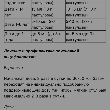
подростки
лактулозы)
лактулозы)
Дети 7-14
15 мл (10 г
10-15 мл (7-10 г
лет
лактулозы)
лактулозы)
5-10 мл (3-7 г
5-10 мл (3-7 г
Дети 1-6 лет
лактулозы)
лактулозы)
Дети до 1
до 5 мл (до 3 г
до 5 мл (до 3 г
года
лактулозы)
лактулозы)
Лечение и профилактика печеночной
энцефалопатии
Взрослые
Начальная доза: 3 раза в сутки по 30-50 мл. Затем
переходят на индивидуально подобранную
поддерживающую дозу так, чтобы мягкий стул был
максимально 2-3 раза в сутки.
Дети