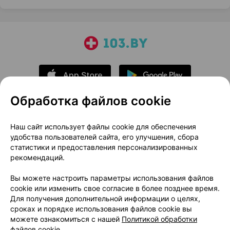
Обработка файлов cookie
О проекте
Новости проекта
Наш сайт использует файлы cookie для обеспечения
удобства пользователей сайта, его улучшения, сбора
Размещение рекламы
Медицинский маркетинг
статистики и предоставления персонализированных
Публичный договор
Доставка
рекомендаций.
Пользовательское соглашение
Вы можете настроить параметры использования файлов
Способы оплаты
Вакансии
Партнеры
cookie или изменить свое согласие в более позднее время.
Написать руководителю 103.by
Для получения дополнительной информации о целях,
сроках и порядке использования файлов cookie вы
Написать в поддержку
можете ознакомиться с нашей
Политикой обработки
Персональные настройки Cookie
файлов cookie