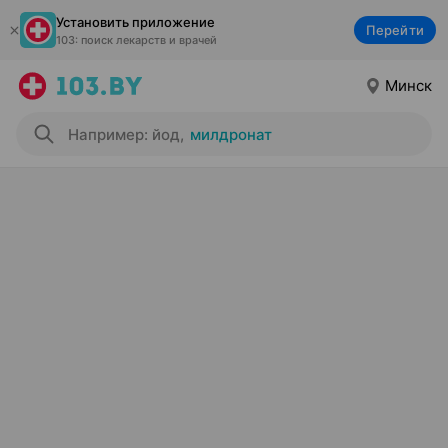
Установить приложение
Перейти
103: поиск лекарств и врачей
Минск
Например: йод
,
милдронат