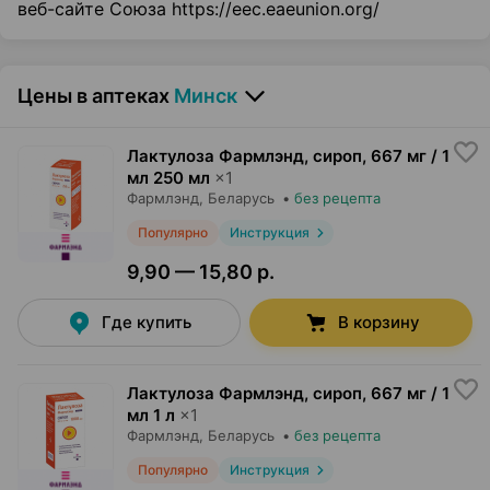
веб-сайте Союза https://eec.eaeunion.org/
Цены в аптеках
Минск
Лактулоза Фармлэнд, сироп
,
667 мг / 1
мл 250 мл
×
1
Фармлэнд
, Беларусь
•
без рецепта
Популярно
Инструкция
9,90 — 15,80 р.
Где купить
В корзину
Лактулоза Фармлэнд, сироп
,
667 мг / 1
мл 1 л
×
1
Фармлэнд
, Беларусь
•
без рецепта
Популярно
Инструкция