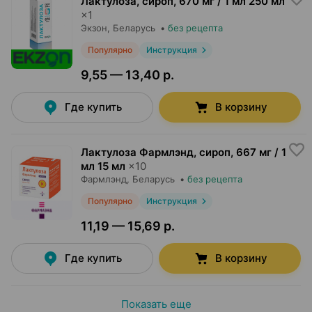
Лактулоза, сироп
,
670 мг / 1 мл 250 мл
×
1
Экзон
, Беларусь
•
без рецепта
Популярно
Инструкция
9,55 — 13,40 р.
Где купить
В корзину
Лактулоза Фармлэнд, сироп
,
667 мг / 1
мл 15 мл
×
10
Фармлэнд
, Беларусь
•
без рецепта
Популярно
Инструкция
11,19 — 15,69 р.
Где купить
В корзину
Показать еще